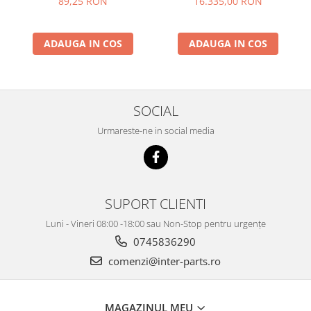
89,25 RON
16.335,00 RON
KOBELCO
KOMATSU
ADAUGA IN COS
ADAUGA IN COS
LIBRA
KUBOTA
MESSERSI
SOCIAL
NEUSON
Urmareste-ne in social media
NEW HOLLAND
SUNWARD
TAKEUCHI
SUPORT CLIENTI
TEREX
Luni - Vineri 08:00 -18:00 sau Non-Stop pentru urgențe
ZEPPELIN
0745836290
VOLVO
comenzi@inter-parts.ro
YANMAR
Utilaje diverse
MAGAZINUL MEU