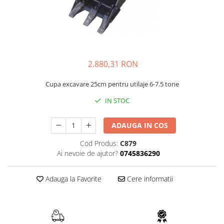
AIRMANN
ATLAS
DAEWOO
DOOSAN
2.880,31 RON
EUROCOMACH
FAI
Cupa excavare 25cm pentru utilaje 6-7.5 tone
FERMEC
IN STOC
FIAT HITACHI
ADAUGA IN COS
GEHL
HANIX
Cod Produs:
C879
Ai nevoie de ajutor?
0745836290
HINOWA
HITACHI
Adauga la Favorite
Cere informatii
HYUNDAI
IHI
KOBELCO