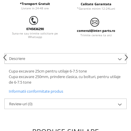
*Transport Gratuit
Calitate Garantata
LIBRA
Livrare in 24-48 ore
*Garantie minim 12-24Luni
MESSERSI
NEUSON
0745836290
comenzi@inter-parts.ro
Suna-ne sau trimite solicitare pe
NEW HOLLAND
Trimite cererea ta aici
Whatsapp
ORENSTEIN & KOPPEL
PEL JOB
Descriere
SCHAEFF
SUMITOMO
Cupa excavare 25cm pentru utilaje 6-7.5 tone
Cupa excavare 250mm, prindere clasica, cu bolturi, pentru utilaje
SUNWARD
de 6-7.5 tone
TAKEUCHI
Informatii conformitate produs
TEREX
Review-uri
(0)
VERMEER
VOLVO
ZEPPELIN