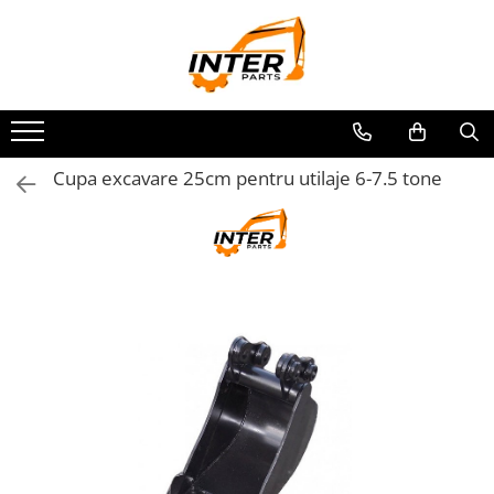
Toate Produsele
PIESE JCB
PIESE KOMATSU
PIESE CATERPILLAR
Cupa excavare 25cm pentru utilaje 6-7.5 tone
PIESE PUNTE CARRARO
SENILE CAUCIUC
SENILE DUPA DIMENSIUNI
CATERPILLAR
JCB
KOMATSU
BOBCAT
CASE
KUBOTA