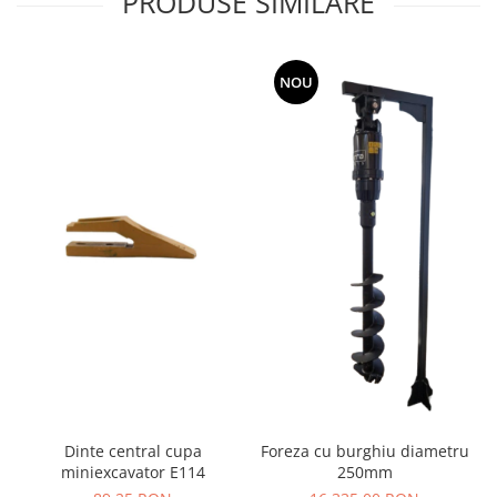
PRODUSE SIMILARE
YANMAR
TRANSMISII FINALE
BOBCAT
NOU
CASE
CATERPILLAR
DAEWOO
DOOSAN
FIAT HITACHI
GEHL
HANIX
HINOWA
HITACHI
HYUNDAI
Dinte central cupa
Foreza cu burghiu diametru
IHI
miniexcavator E114
250mm
JCB