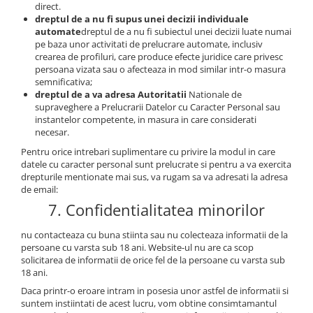
direct.
dreptul de a nu fi supus unei decizii individuale
automate
dreptul de a nu fi subiectul unei decizii luate numai
pe baza unor activitati de prelucrare automate, inclusiv
crearea de profiluri, care produce efecte juridice care privesc
persoana vizata sau o afecteaza in mod similar intr-o masura
semnificativa;
dreptul de a va adresa Autoritatii
Nationale de
supraveghere a Prelucrarii Datelor cu Caracter Personal sau
instantelor competente, in masura in care considerati
necesar.
Pentru orice intrebari suplimentare cu privire la modul in care
datele cu caracter personal sunt prelucrate si pentru a va exercita
drepturile mentionate mai sus, va rugam sa va adresati la adresa
de email:
7. Confidentialitatea minorilor
nu contacteaza cu buna stiinta sau nu colecteaza informatii de la
persoane cu varsta sub 18 ani. Website-ul nu are ca scop
solicitarea de informatii de orice fel de la persoane cu varsta sub
18 ani.
Daca printr-o eroare intram in posesia unor astfel de informatii si
suntem instiintati de acest lucru, vom obtine consimtamantul