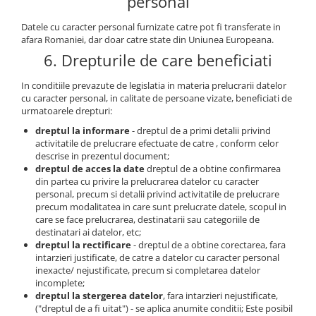
personal
Datele cu caracter personal furnizate catre pot fi transferate in
afara Romaniei, dar doar catre state din Uniunea Europeana.
6. Drepturile de care beneficiati
In conditiile prevazute de legislatia in materia prelucrarii datelor
cu caracter personal, in calitate de persoane vizate, beneficiati de
urmatoarele drepturi:
dreptul la informare
- dreptul de a primi detalii privind
activitatile de prelucrare efectuate de catre , conform celor
descrise in prezentul document;
dreptul de acces la date
dreptul de a obtine confirmarea
din partea cu privire la prelucrarea datelor cu caracter
personal, precum si detalii privind activitatile de prelucrare
precum modalitatea in care sunt prelucrate datele, scopul in
care se face prelucrarea, destinatarii sau categoriile de
destinatari ai datelor, etc;
dreptul la rectificare
- dreptul de a obtine corectarea, fara
intarzieri justificate, de catre a datelor cu caracter personal
inexacte/ nejustificate, precum si completarea datelor
incomplete;
dreptul la stergerea datelor
, fara intarzieri nejustificate,
("dreptul de a fi uitat") - se aplica anumite conditii; Este posibil