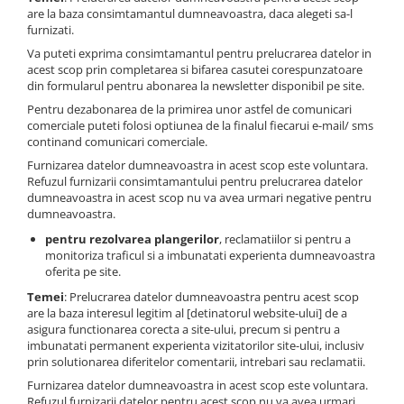
are la baza consimtamantul dumneavoastra, daca alegeti sa-l
furnizati.
Va puteti exprima consimtamantul pentru prelucrarea datelor in
acest scop prin completarea si bifarea casutei corespunzatoare
din formularul pentru abonarea la newsletter disponibil pe site.
Pentru dezabonarea de la primirea unor astfel de comunicari
comerciale puteti folosi optiunea de la finalul fiecarui e-mail/ sms
continand comunicari comerciale.
Furnizarea datelor dumneavoastra in acest scop este voluntara.
Refuzul furnizarii consimtamantului pentru prelucrarea datelor
dumneavoastra in acest scop nu va avea urmari negative pentru
dumneavoastra.
pentru rezolvarea plangerilor
, reclamatiilor si pentru a
monitoriza traficul si a imbunatati experienta dumneavoastra
oferita pe site.
Temei
: Prelucrarea datelor dumneavoastra pentru acest scop
are la baza interesul legitim al [detinatorul website-ului] de a
asigura functionarea corecta a site-ului, precum si pentru a
imbunatati permanent experienta vizitatorilor site-ului, inclusiv
prin solutionarea diferitelor comentarii, intrebari sau reclamatii.
Furnizarea datelor dumneavoastra in acest scop este voluntara.
Refuzul furnizarii datelor pentru acest scop nu va avea urmari