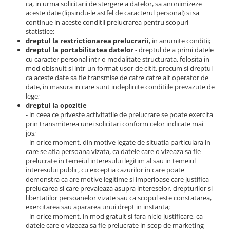
ca, in urma solicitarii de stergere a datelor, sa anonimizeze
aceste date (lipsindu-le astfel de caracterul personal) si sa
continue in aceste conditii prelucrarea pentru scopuri
statistice;
dreptul la restrictionarea prelucrarii
, in anumite conditii;
dreptul la portabilitatea datelor
- dreptul de a primi datele
cu caracter personal intr-o modalitate structurata, folosita in
mod obisnuit si intr-un format usor de citit, precum si dreptul
ca aceste date sa fie transmise de catre catre alt operator de
date, in masura in care sunt indeplinite conditiile prevazute de
lege;
dreptul la opozitie
- in ceea ce priveste activitatile de prelucrare se poate exercita
prin transmiterea unei solicitari conform celor indicate mai
jos;
- in orice moment, din motive legate de situatia particulara in
care se afla persoana vizata, ca datele care o vizeaza sa fie
prelucrate in temeiul interesului legitim al sau in temeiul
interesului public, cu exceptia cazurilor in care poate
demonstra ca are motive legitime si imperioase care justifica
prelucarea si care prevaleaza asupra intereselor, drepturilor si
libertatilor persoanelor vizate sau ca scopul este constatarea,
exercitarea sau apararea unui drept in instanta;
- in orice moment, in mod gratuit si fara nicio justificare, ca
datele care o vizeaza sa fie prelucrate in scop de marketing