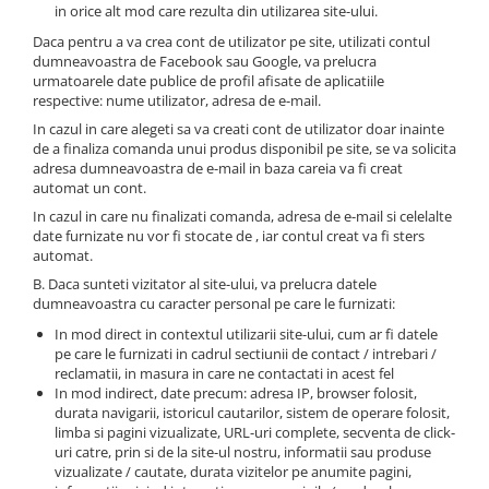
ORENSTEIN & KOPPEL
Utilaje diverse
in orice alt mod care rezulta din utilizarea site-ului.
PEL JOB
Daca pentru a va crea cont de utilizator pe site, utilizati contul
dumneavoastra de Facebook sau Google, va prelucra
SCHAEFF
urmatoarele date publice de profil afisate de aplicatiile
respective: nume utilizator, adresa de e-mail.
SUMITOMO
In cazul in care alegeti sa va creati cont de utilizator doar inainte
SUNWARD
de a finaliza comanda unui produs disponibil pe site, se va solicita
adresa dumneavoastra de e-mail in baza careia va fi creat
TAKEUCHI
automat un cont.
TEREX
In cazul in care nu finalizati comanda, adresa de e-mail si celelalte
date furnizate nu vor fi stocate de , iar contul creat va fi sters
VERMEER
automat.
VOLVO
B. Daca sunteti vizitator al site-ului, va prelucra datele
dumneavoastra cu caracter personal pe care le furnizati:
ZEPPELIN
In mod direct in contextul utilizarii site-ului, cum ar fi datele
YANMAR
pe care le furnizati in cadrul sectiunii de contact / intrebari /
reclamatii, in masura in care ne contactati in acest fel
In mod indirect, date precum: adresa IP, browser folosit,
durata navigarii, istoricul cautarilor, sistem de operare folosit,
limba si pagini vizualizate, URL-uri complete, secventa de click-
uri catre, prin si de la site-ul nostru, informatii sau produse
vizualizate / cautate, durata vizitelor pe anumite pagini,