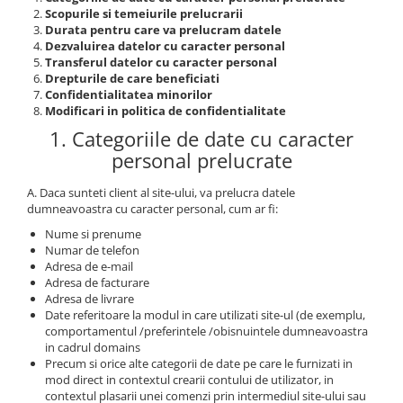
Scopurile si temeiurile prelucrarii
FAI
JCB
Durata pentru care va prelucram datele
Dezvaluirea datelor cu caracter personal
FERMEC
KOBELCO
Transferul datelor cu caracter personal
FIAT HITACHI
KOMATSU
Drepturile de care beneficiati
Confidentialitatea minorilor
GEHL
LIBRA
Modificari in politica de confidentialitate
HANIX
KUBOTA
1. Categoriile de date cu caracter
personal prelucrate
HINOWA
MESSERSI
HITACHI
NEUSON
A. Daca sunteti client al site-ului, va prelucra datele
dumneavoastra cu caracter personal, cum ar fi:
HYUNDAI
NEW HOLLAND
Nume si prenume
IHI
SUNWARD
Numar de telefon
Adresa de e-mail
KOBELCO
TAKEUCHI
Adresa de facturare
LIBRA
TEREX
Adresa de livrare
Date referitoare la modul in care utilizati site-ul (de exemplu,
MESSERSI
ZEPPELIN
comportamentul /preferintele /obisnuintele dumneavoastra
in cadrul domains
NEUSON
VOLVO
Precum si orice alte categorii de date pe care le furnizati in
mod direct in contextul crearii contului de utilizator, in
NEW HOLLAND
YANMAR
contextul plasarii unei comenzi prin intermediul site-ului sau