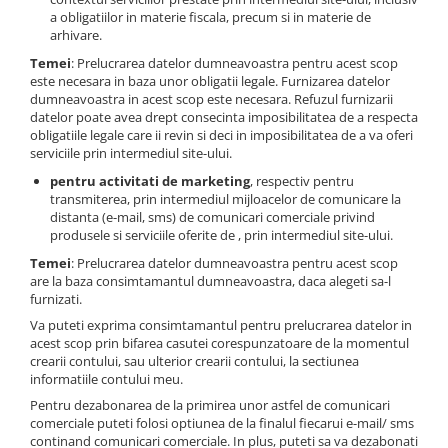
a obligatiilor in materie fiscala, precum si in materie de
arhivare.
Temei
: Prelucrarea datelor dumneavoastra pentru acest scop
este necesara in baza unor obligatii legale. Furnizarea datelor
dumneavoastra in acest scop este necesara. Refuzul furnizarii
datelor poate avea drept consecinta imposibilitatea de a respecta
obligatiile legale care ii revin si deci in imposibilitatea de a va oferi
serviciile prin intermediul site-ului.
pentru activitati de marketing
, respectiv pentru
transmiterea, prin intermediul mijloacelor de comunicare la
distanta (e-mail, sms) de comunicari comerciale privind
produsele si serviciile oferite de , prin intermediul site-ului.
Temei
: Prelucrarea datelor dumneavoastra pentru acest scop
are la baza consimtamantul dumneavoastra, daca alegeti sa-l
furnizati.
Va puteti exprima consimtamantul pentru prelucrarea datelor in
acest scop prin bifarea casutei corespunzatoare de la momentul
crearii contului, sau ulterior crearii contului, la sectiunea
informatiile contului meu.
Pentru dezabonarea de la primirea unor astfel de comunicari
comerciale puteti folosi optiunea de la finalul fiecarui e-mail/ sms
continand comunicari comerciale. In plus, puteti sa va dezabonati