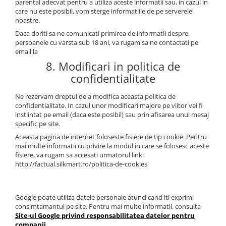
parental adecvat pentru a utiliza aceste informatii sau, in cazul in
care nu este posibil, vom sterge informatiile de pe serverele
noastre.
Daca doriti sa ne comunicati primirea de informatii despre
persoanele cu varsta sub 18 ani, va rugam sa ne contactati pe
email la
8. Modificari in politica de
confidentialitate
Ne rezervam dreptul de a modifica aceasta politica de
confidentialitate. In cazul unor modificari majore pe viitor vei fi
instiintat pe email (daca este posibil) sau prin afisarea unui mesaj
specific pe site.
Aceasta pagina de internet foloseste fisiere de tip cookie. Pentru
mai multe informatii cu privire la modul in care se folosesc aceste
fisiere, va rugam sa accesati urmatorul link:
http://factual.silkmart.ro/politica-de-cookies
Google poate utiliza datele personale atunci cand iti exprimi
consimtamantul pe site. Pentru mai multe informatii, consulta
Site-ul Google privind responsabilitatea datelor pentru
companii
.