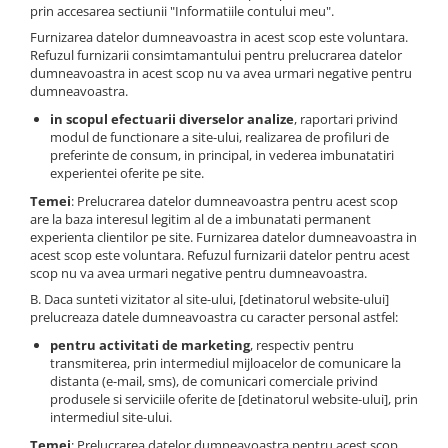
prin accesarea sectiunii "Informatiile contului meu".
Furnizarea datelor dumneavoastra in acest scop este voluntara.
Refuzul furnizarii consimtamantului pentru prelucrarea datelor
dumneavoastra in acest scop nu va avea urmari negative pentru
dumneavoastra.
in scopul efectuarii diverselor analize
, raportari privind
modul de functionare a site-ului, realizarea de profiluri de
preferinte de consum, in principal, in vederea imbunatatiri
experientei oferite pe site.
Temei
: Prelucrarea datelor dumneavoastra pentru acest scop
are la baza interesul legitim al de a imbunatati permanent
experienta clientilor pe site. Furnizarea datelor dumneavoastra in
acest scop este voluntara. Refuzul furnizarii datelor pentru acest
scop nu va avea urmari negative pentru dumneavoastra.
B. Daca sunteti vizitator al site-ului, [detinatorul website-ului]
prelucreaza datele dumneavoastra cu caracter personal astfel:
pentru activitati de marketing
, respectiv pentru
transmiterea, prin intermediul mijloacelor de comunicare la
distanta (e-mail, sms), de comunicari comerciale privind
produsele si serviciile oferite de [detinatorul website-ului], prin
intermediul site-ului.
Temei
: Prelucrarea datelor dumneavoastra pentru acest scop