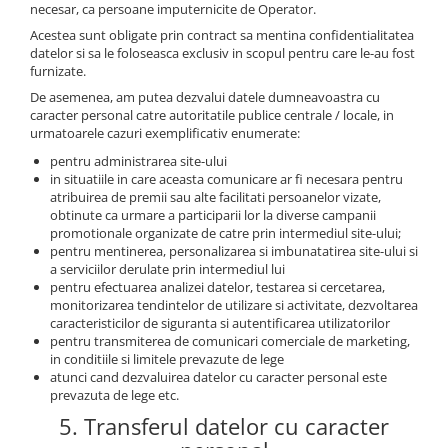
necesar, ca persoane imputernicite de Operator.
Acestea sunt obligate prin contract sa mentina confidentialitatea
datelor si sa le foloseasca exclusiv in scopul pentru care le-au fost
furnizate.
De asemenea, am putea dezvalui datele dumneavoastra cu
caracter personal catre autoritatile publice centrale / locale, in
urmatoarele cazuri exemplificativ enumerate:
pentru administrarea site-ului
in situatiile in care aceasta comunicare ar fi necesara pentru
atribuirea de premii sau alte facilitati persoanelor vizate,
obtinute ca urmare a participarii lor la diverse campanii
promotionale organizate de catre prin intermediul site-ului;
pentru mentinerea, personalizarea si imbunatatirea site-ului si
a serviciilor derulate prin intermediul lui
pentru efectuarea analizei datelor, testarea si cercetarea,
monitorizarea tendintelor de utilizare si activitate, dezvoltarea
caracteristicilor de siguranta si autentificarea utilizatorilor
pentru transmiterea de comunicari comerciale de marketing,
in conditiile si limitele prevazute de lege
atunci cand dezvaluirea datelor cu caracter personal este
prevazuta de lege etc.
5. Transferul datelor cu caracter