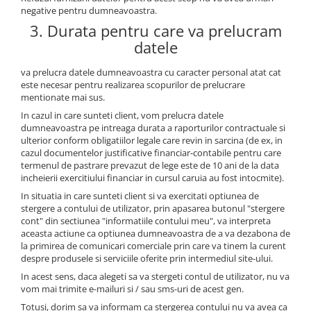
negative pentru dumneavoastra.
3. Durata pentru care va prelucram
datele
va prelucra datele dumneavoastra cu caracter personal atat cat
este necesar pentru realizarea scopurilor de prelucrare
mentionate mai sus.
In cazul in care sunteti client, vom prelucra datele
dumneavoastra pe intreaga durata a raporturilor contractuale si
ulterior conform obligatiilor legale care revin in sarcina (de ex, in
cazul documentelor justificative financiar-contabile pentru care
termenul de pastrare prevazut de lege este de 10 ani de la data
incheierii exercitiului financiar in cursul caruia au fost intocmite).
In situatia in care sunteti client si va exercitati optiunea de
stergere a contului de utilizator, prin apasarea butonul "stergere
cont" din sectiunea "informatiile contului meu", va interpreta
aceasta actiune ca optiunea dumneavoastra de a va dezabona de
la primirea de comunicari comerciale prin care va tinem la curent
despre produsele si serviciile oferite prin intermediul site-ului.
In acest sens, daca alegeti sa va stergeti contul de utilizator, nu va
vom mai trimite e-mailuri si / sau sms-uri de acest gen.
Totusi, dorim sa va informam ca stergerea contului nu va avea ca