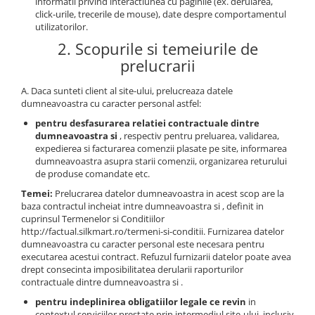
informatii privind interactiunea cu paginile (ex. derularea,
click-urile, trecerile de mouse), date despre comportamentul
utilizatorilor.
2. Scopurile si temeiurile de
prelucrarii
A. Daca sunteti client al site-ului, prelucreaza datele
dumneavoastra cu caracter personal astfel:
pentru desfasurarea relatiei contractuale dintre
dumneavoastra si
, respectiv pentru preluarea, validarea,
expedierea si facturarea comenzii plasate pe site, informarea
dumneavoastra asupra starii comenzii, organizarea returului
de produse comandate etc.
Temei:
Prelucrarea datelor dumneavoastra in acest scop are la
baza contractul incheiat intre dumneavoastra si , definit in
cuprinsul Termenelor si Conditiilor
http://factual.silkmart.ro/termeni-si-conditii. Furnizarea datelor
dumneavoastra cu caracter personal este necesara pentru
executarea acestui contract. Refuzul furnizarii datelor poate avea
drept consecinta imposibilitatea derularii raporturilor
contractuale dintre dumneavoastra si .
pentru indeplinirea obligatiilor legale ce revin
in
contextul serviciilor prestate prin intermediul site-ului, inclusiv