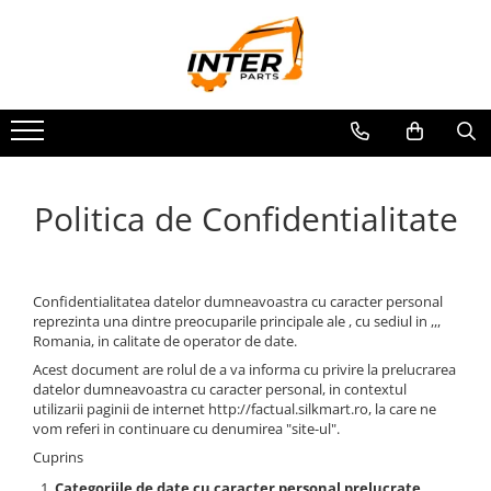
SENILE CAUCIUC
TRANSMISII FINALE
PIESE MOTOR
CALE DE RULARE
ATASAMENTE
PARBRIZE SI GEAMURI
SASIU-CAROSERIE
SENILE DUPA DIMENSIUNI
BOBCAT
Pompe injectie-injectoare
Piese cale rulare: idler, sprocket,
Picoane, Piese de picon
Parbrize si geamuri
Coroane rotire
role
CATERPILLAR
CASE
Piese de motor Deutz
Cupe excavator
Bolturi-Bucse
Anvelope
JCB
CATERPILLAR
Piese de motor Perkins
Politica de Confidentialitate
KOMATSU
DAEWOO
Piese de motor Kubota
BOBCAT
DOOSAN
Electromotoare si alternatoare
CASE
FIAT HITACHI
Turbosuflante
Confidentialitatea datelor dumneavoastra cu caracter personal
KUBOTA
GEHL
reprezinta una dintre preocuparile principale ale , cu sediul in ,,,
Romania, in calitate de operator de date.
AIRMANN
HANIX
Acest document are rolul de a va informa cu privire la prelucrarea
ATLAS
HINOWA
datelor dumneavoastra cu caracter personal, in contextul
utilizarii paginii de internet http://factual.silkmart.ro, la care ne
DAEWOO
HITACHI
vom referi in continuare cu denumirea "site-ul".
DOOSAN
HYUNDAI
Cuprins
EUROCOMACH
IHI
Categoriile de date cu caracter personal prelucrate