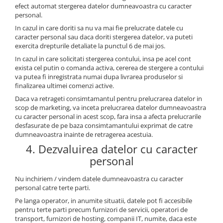
efect automat stergerea datelor dumneavoastra cu caracter
personal.
In cazul in care doriti sa nu va mai fie prelucrate datele cu
caracter personal sau daca doriti stergerea datelor, va puteti
exercita drepturile detaliate la punctul 6 de mai jos.
In cazul in care solicitati stergerea contului, insa pe acel cont
exista cel putin o comanda activa, cererea de stergere a contului
va putea fi inregistrata numai dupa livrarea produselor si
finalizarea ultimei comenzi active.
Daca va retrageti consimtamantul pentru prelucrarea datelor in
scop de marketing, va inceta prelucrarea datelor dumneavoastra
cu caracter personal in acest scop, fara insa a afecta prelucrarile
desfasurate de pe baza consimtamantului exprimat de catre
dumneavoastra inainte de retragerea acestuia.
4. Dezvaluirea datelor cu caracter
personal
Nu inchiriem / vindem datele dumneavoastra cu caracter
personal catre terte parti.
Pe langa operator, in anumite situatii, datele pot fi accesibile
pentru terte parti precum furnizori de servicii, operatori de
transport, furnizori de hosting, companii IT, numite, daca este