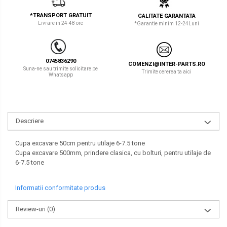
LIBRA
TEREX
*TRANSPORT GRATUIT
CALITATE GARANTATA
Livrare in 24-48 ore
*Garantie minim 12-24Luni
MESSERSI
ZEPPELIN
NEUSON
VOLVO
0745836290
COMENZI@INTER-PARTS.RO
NEW HOLLAND
YANMAR
Suna-ne sau trimite solicitare pe
Trimite cererea ta aici
Whatsapp
ORENSTEIN & KOPPEL
Utilaje diverse
PEL JOB
Descriere
SCHAEFF
SUMITOMO
Cupa excavare 50cm pentru utilaje 6-7.5 tone
Cupa excavare 500mm, prindere clasica, cu bolturi, pentru utilaje de
SUNWARD
6-7.5 tone
TAKEUCHI
Informatii conformitate produs
TEREX
Review-uri
(0)
VERMEER