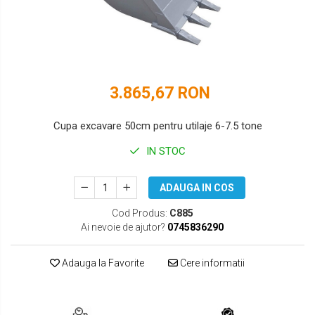
DOOSAN
HYUNDAI
EUROCOMACH
IHI
FAI
JCB
3.865,67 RON
FERMEC
KOBELCO
FIAT HITACHI
KOMATSU
Cupa excavare 50cm pentru utilaje 6-7.5 tone
GEHL
LIBRA
IN STOC
HANIX
KUBOTA
ADAUGA IN COS
HINOWA
MESSERSI
Cod Produs:
C885
Ai nevoie de ajutor?
0745836290
HITACHI
NEUSON
HYUNDAI
NEW HOLLAND
Adauga la Favorite
Cere informatii
IHI
SUNWARD
KOBELCO
TAKEUCHI