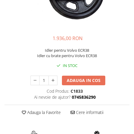
FAI
JCB
FERMEC
KOBELCO
FIAT HITACHI
KOMATSU
GEHL
LIBRA
1.936,00 RON
HANIX
KUBOTA
Idler pentru Volvo ECR38
HINOWA
MESSERSI
Idler cu brate pentru Volvo ECR38
HITACHI
NEUSON
IN STOC
HYUNDAI
NEW HOLLAND
ADAUGA IN COS
IHI
SUNWARD
KOBELCO
TAKEUCHI
Cod Produs:
C1833
Ai nevoie de ajutor?
0745836290
LIBRA
TEREX
MESSERSI
ZEPPELIN
Adauga la Favorite
Cere informatii
NEUSON
VOLVO
NEW HOLLAND
YANMAR