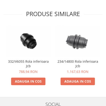
YANMAR
TRANSMISII FINALE
PRODUSE SIMILARE
BOBCAT
CASE
CATERPILLAR
DAEWOO
DOOSAN
FIAT HITACHI
GEHL
332/V6055 Rola inferioara
234/14800 Rola inferioara
Jcb
Jcb
HANIX
788,94 RON
1.167,63 RON
HINOWA
ADAUGA IN COS
ADAUGA IN COS
HITACHI
HYUNDAI
IHI
SOCIAL
JCB