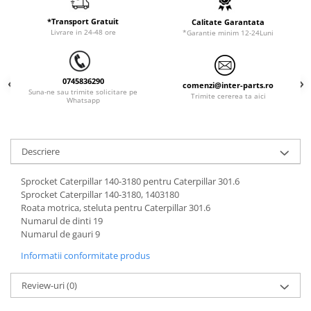
LIBRA
*Transport Gratuit
Calitate Garantata
Livrare in 24-48 ore
*Garantie minim 12-24Luni
MESSERSI
NEUSON
NEW HOLLAND
0745836290
comenzi@inter-parts.ro
Suna-ne sau trimite solicitare pe
Trimite cererea ta aici
Whatsapp
ORENSTEIN & KOPPEL
PEL JOB
SCHAEFF
Descriere
SUMITOMO
Sprocket Caterpillar 140-3180 pentru Caterpillar 301.6
SUNWARD
Sprocket Caterpillar 140-3180, 1403180
Roata motrica, steluta pentru Caterpillar 301.6
TAKEUCHI
Numarul de dinti 19
TEREX
Numarul de gauri 9
VERMEER
Informatii conformitate produs
VOLVO
Review-uri
(0)
ZEPPELIN