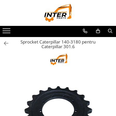
Toate Produsele
PIESE JCB
PIESE KOMATSU
PIESE CATERPILLAR
Sprocket Caterpillar 140-3180 pentru
Caterpillar 301.6
PIESE PUNTE CARRARO
SENILE CAUCIUC
SENILE DUPA DIMENSIUNI
CATERPILLAR
JCB
KOMATSU
BOBCAT
CASE
KUBOTA