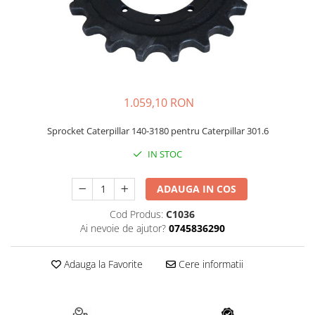
AIRMANN
ATLAS
DAEWOO
DOOSAN
EUROCOMACH
1.059,10 RON
FAI
Sprocket Caterpillar 140-3180 pentru Caterpillar 301.6
FERMEC
IN STOC
FIAT HITACHI
GEHL
ADAUGA IN COS
HANIX
Cod Produs:
C1036
HINOWA
Ai nevoie de ajutor?
0745836290
HITACHI
Adauga la Favorite
Cere informatii
HYUNDAI
IHI
KOBELCO