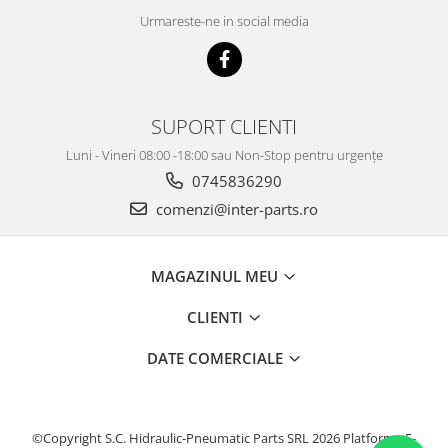
KOBELCO
Urmareste-ne in social media
KOMATSU
LIBRA
KUBOTA
SUPORT CLIENTI
MESSERSI
Luni - Vineri 08:00 -18:00 sau Non-Stop pentru urgențe
NEUSON
0745836290
NEW HOLLAND
comenzi@inter-parts.ro
SUNWARD
TAKEUCHI
MAGAZINUL MEU
TEREX
CLIENTI
ZEPPELIN
DATE COMERCIALE
VOLVO
YANMAR
Utilaje diverse
©Copyright S.C. Hidraulic-Pneumatic Parts SRL 2026
Platforma E-