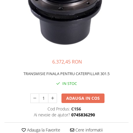
FAI
JCB
FERMEC
KOBELCO
FIAT HITACHI
KOMATSU
GEHL
LIBRA
HANIX
KUBOTA
HINOWA
MESSERSI
6.372,45 RON
HITACHI
NEUSON
HYUNDAI
NEW HOLLAND
TRANSMISIE FINALA PENTRU CATERPILLAR 301.5
IHI
SUNWARD
IN STOC
KOBELCO
TAKEUCHI
ADAUGA IN COS
LIBRA
TEREX
MESSERSI
ZEPPELIN
Cod Produs:
C156
Ai nevoie de ajutor?
0745836290
NEUSON
VOLVO
NEW HOLLAND
YANMAR
Adauga la Favorite
Cere informatii