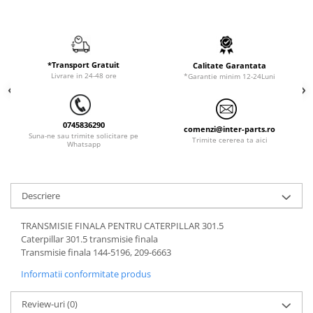
ORENSTEIN & KOPPEL
Utilaje diverse
PEL JOB
SCHAEFF
*Transport Gratuit
Calitate Garantata
SUMITOMO
Livrare in 24-48 ore
*Garantie minim 12-24Luni
SUNWARD
TAKEUCHI
0745836290
comenzi@inter-parts.ro
TEREX
Suna-ne sau trimite solicitare pe
Trimite cererea ta aici
Whatsapp
VERMEER
VOLVO
Descriere
ZEPPELIN
YANMAR
TRANSMISIE FINALA PENTRU CATERPILLAR 301.5
Caterpillar 301.5 transmisie finala
Transmisie finala 144-5196, 209-6663
Informatii conformitate produs
Review-uri
(0)