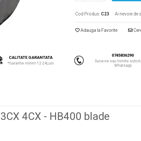
Cod Produs:
C23
Ai nevoie de 
Adauga la Favorite
Cere
0745836290
CALITATE GARANTATA
Suna-ne sau trimite solicit
*Garantie minim 12-24Luni
Whatsapp
 3CX 4CX - HB400 blade