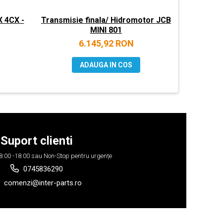
 4CX -
Transmisie finala/ Hidromotor JCB
MINI 801
6.145,92 RON
ADAUGA IN COS
Suport clienti
 08:00 -18:00 sau Non-Stop pentru urgențe
0745836290
comenzi@inter-parts.ro