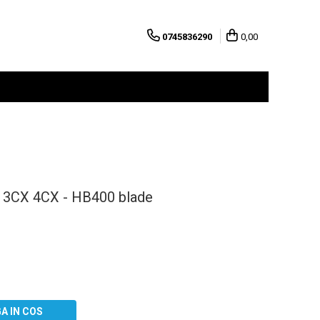
0745836290
0,00
 3CX 4CX - HB400 blade
A IN COS