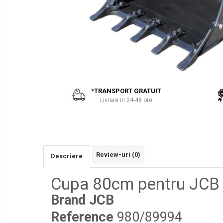
PARBRIZE
AIRMANN
SI
ATLAS
GEAMURI
SASIU-
CAROSERIE
DAEWOO
Piese
DOOSAN
Bobcat
EUROCOMACH
FAI
*TRANSPORT GRATUIT
FERMEC
Livrare in 24-48 ore
FIAT HITACHI
GEHL
HANIX
Review-uri
(0)
Descriere
HINOWA
HITACHI
Cupa 80cm pentru JCB
HYUNDAI
Brand JCB
IHI
Reference
980/89994
KOBELCO