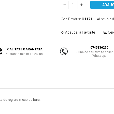
ADAUG
Cod Produs:
C1171
Ai nevoie d
Adauga la Favorite
Cere
0745836290
CALITATE GARANTATA
Suna-ne sau trimite solicit
*Garantie minim 12-24Luni
Whatsapp
ta de reglare si cap de bara.