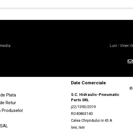
 media
Luni - Vineri
Date Comerciale
©
de Plata
S.C. Hidraulic-Pneumatic
Parts SRL
 de Retur
j22/1393/2019
a Produselor
RO40863140
Calea Chișinăului nr.43 A
 SAL
Iasi, Iasi