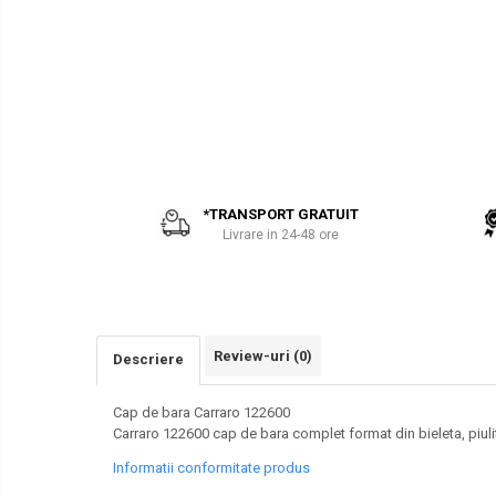
PARBRIZE
AIRMANN
SI
ATLAS
GEAMURI
SASIU-
CAROSERIE
DAEWOO
Piese
DOOSAN
Bobcat
EUROCOMACH
FAI
*TRANSPORT GRATUIT
FERMEC
Livrare in 24-48 ore
FIAT HITACHI
GEHL
HANIX
HINOWA
Review-uri
(0)
Descriere
HITACHI
Cap de bara Carraro 122600
HYUNDAI
Carraro 122600 cap de bara complet format din bieleta, piuli
IHI
Informatii conformitate produs
KOBELCO