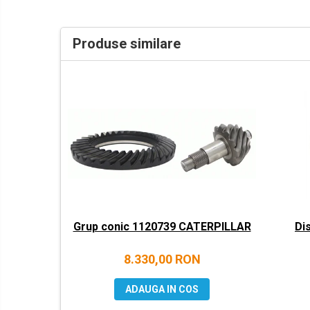
LIBRA
MESSERSI
Produse similare
NEUSON
NEW HOLLAND
ORENSTEIN & KOPPEL
PEL JOB
SCHAEFF
SUMITOMO
SUNWARD
TAKEUCHI
Grup conic 1120739 CATERPILLAR
Di
TEREX
VERMEER
8.330,00 RON
VOLVO
ADAUGA IN COS
ZEPPELIN