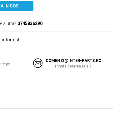
A IN COS
e ajutor?
0745836290
 informatii
COMENZI@INTER-PARTS.RO
are pe
Trimite cererea ta aici