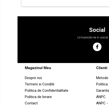
YANMAR
BOBCAT
CASE
CATERPILLAR
Social
DAEWOO
Urmareste-ne in social
DOOSAN
FIAT HITACHI
GEHL
HANIX
Magazinul Meu
Clienti
HINOWA
Despre noi
Metode 
HITACHI
Termeni si Conditii
Politica
HYUNDAI
Politica de Confidentialitate
Garanti
IHI
Politica de livrare
ANPC
JCB
Contact
ANPC -
KOBELCO