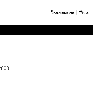
0745836290
0,00
2600