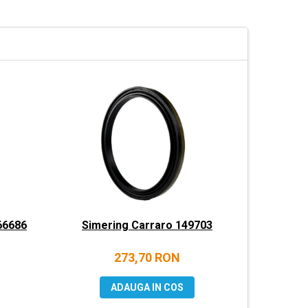
66686
Simering Carraro 149703
Flansa
273,70 RON
ADAUGA IN COS