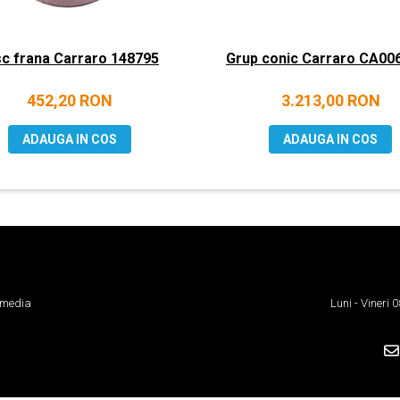
sc frana Carraro 148795
Grup conic Carraro CA00
452,20 RON
3.213,00 RON
ADAUGA IN COS
ADAUGA IN COS
 media
Luni - Vineri