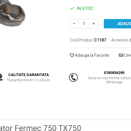
IN STOC
ADAUG
Cod Produs:
C1187
Ai nevoie d
Adauga la Favorite
Cere
0745836290
CALITATE GARANTATA
Suna-ne sau trimite solicit
*Garantie minim 12-24Luni
Whatsapp
vator Fermec 750 TX750