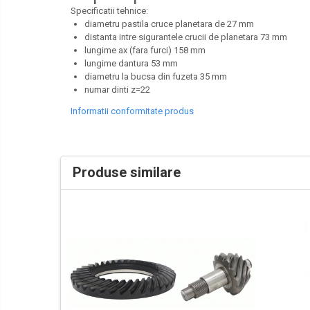
Specificatii tehnice:
LIBRA
diametru pastila cruce planetara de 27 mm
distanta intre sigurantele crucii de planetara 73 mm
MESSERSI
lungime ax (fara furci) 158 mm
NEUSON
lungime dantura 53 mm
diametru la bucsa din fuzeta 35 mm
NEW HOLLAND
numar dinti z=22
ORENSTEIN & KOPPEL
Informatii conformitate produs
PEL JOB
SCHAEFF
SUMITOMO
Produse similare
SUNWARD
TAKEUCHI
TEREX
VERMEER
VOLVO
ZEPPELIN