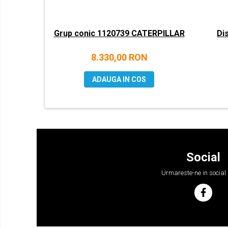
YANMAR
BOBCAT
Grup conic 1120739 CATERPILLAR
Di
CASE
CATERPILLAR
8.330,00 RON
DAEWOO
ADAUGA IN COS
DOOSAN
FIAT HITACHI
GEHL
HANIX
HINOWA
Social
HITACHI
Urmareste-ne in social
HYUNDAI
IHI
JCB
KOBELCO