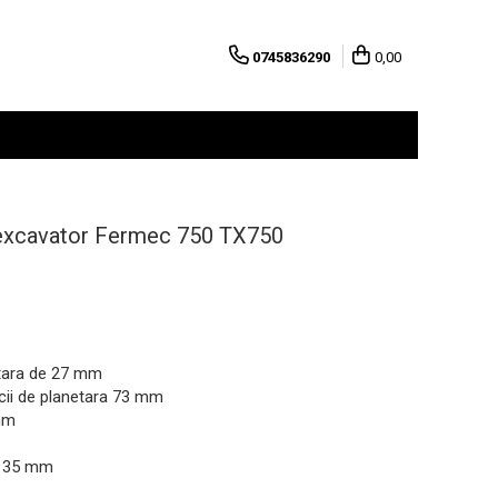
0745836290
0,00
oexcavator Fermec 750 TX750
etara de 27 mm
ucii de planetara 73 mm
 mm
a 35 mm