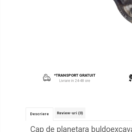
PARBRIZE
AIRMANN
SI
ATLAS
GEAMURI
SASIU-
CAROSERIE
DAEWOO
Piese
DOOSAN
Bobcat
EUROCOMACH
FAI
FERMEC
FIAT HITACHI
GEHL
*TRANSPORT GRATUIT
Livrare in 24-48 ore
HANIX
HINOWA
HITACHI
HYUNDAI
Review-uri
(0)
Descriere
IHI
Cap de planetara buldoexca
KOBELCO