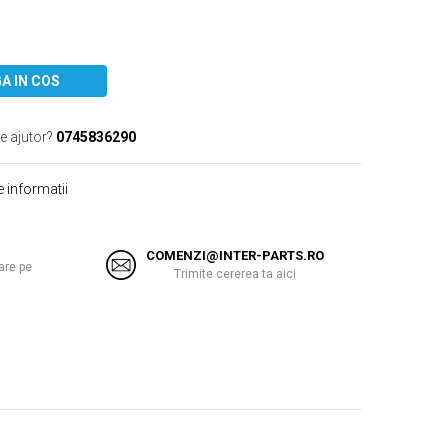
A IN COS
e ajutor?
0745836290
 informatii
COMENZI@INTER-PARTS.RO
are pe
Trimite cererea ta aici