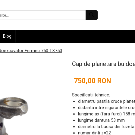
Blog
ldoexcavator Fermec 750 TX750
Cap de planetara buld
750,00 RON
Specificatii tehnice:
diametru pastila cruce plan
distanta intre sigurantele cr
lungime ax (fara furci) 158
lungime dantura 53 mm
diametru la bucsa din fuzet
numar dinti z=22