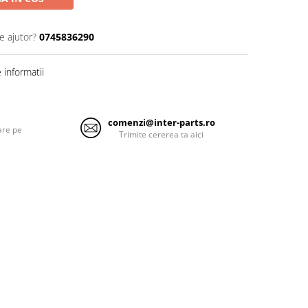
e ajutor?
0745836290
informatii
comenzi@inter-parts.ro
are pe
Trimite cererea ta aici