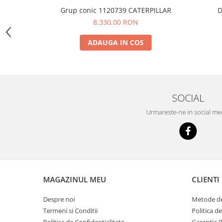
YANMAR
Grup conic 1120739 CATERPILLAR
D
TRANSMISII FINALE
8.330,00 RON
BOBCAT
ADAUGA IN COS
CASE
CATERPILLAR
DAEWOO
DOOSAN
SOCIAL
FIAT HITACHI
Urmareste-ne in social me
GEHL
HANIX
HINOWA
HITACHI
MAGAZINUL MEU
CLIENTI
HYUNDAI
Despre noi
Metode de
IHI
Termeni si Conditii
Politica d
JCB
Politica de Confidentialitate
Garantia 