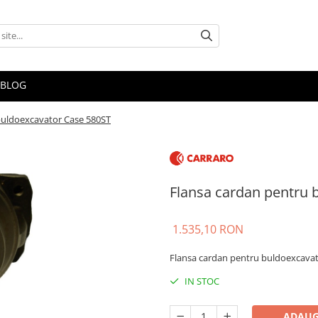
BLOG
buldoexcavator Case 580ST
Flansa cardan pentru 
1.535,10 RON
Flansa cardan pentru buldoexcava
IN STOC
ADAUG