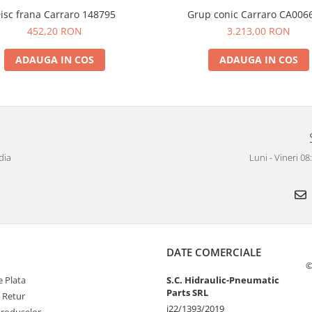
isc frana Carraro 148795
Grup conic Carraro CA006
452,20 RON
3.213,00 RON
ADAUGA IN COS
ADAUGA IN COS
dia
Luni - Vineri 0
DATE COMERCIALE
©
 Plata
S.C. Hidraulic-Pneumatic
Parts SRL
e Retur
j22/1393/2019
Produselor