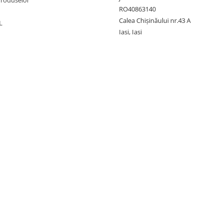
RO40863140
Calea Chișinăului nr.43 A
L
Iasi, Iasi