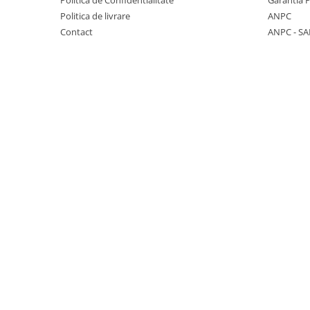
KOBELCO
Politica de livrare
ANPC
Contact
ANPC - SA
KOMATSU
LIBRA
KUBOTA
MESSERSI
NEUSON
NEW HOLLAND
SUNWARD
TAKEUCHI
TEREX
ZEPPELIN
VOLVO
YANMAR
Utilaje diverse