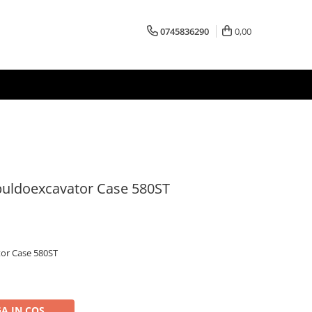
0745836290
0,00
buldoexcavator Case 580ST
tor Case 580ST
A IN COS