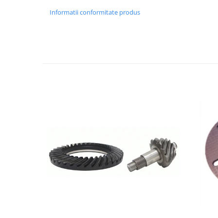
LIBRA
Informatii conformitate produs
MESSERSI
NEUSON
NEW HOLLAND
ORENSTEIN & KOPPEL
PEL JOB
SCHAEFF
SUMITOMO
SUNWARD
TAKEUCHI
TEREX
VERMEER
VOLVO
ZEPPELIN