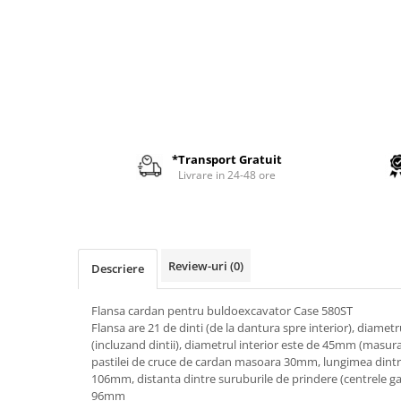
AIRMANN
ATLAS
DAEWOO
DOOSAN
EUROCOMACH
FAI
*Transport Gratuit
FERMEC
Livrare in 24-48 ore
FIAT HITACHI
GEHL
HANIX
Review-uri
(0)
Descriere
HINOWA
Flansa cardan pentru buldoexcavator Case 580ST
HITACHI
Flansa are 21 de dinti (de la dantura spre interior), diamet
HYUNDAI
(incluzand dintii), diametrul interior este de 45mm (masura
pastilei de cruce de cardan masoara 30mm, lungimea dintre
IHI
106mm, distanta dintre suruburile de prindere (centrele ga
KOBELCO
96mm