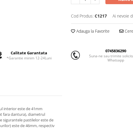
Cod Produs:
C1217
Ai nevoie d
Adauga la Favorite
Cere 
0745836290
Calitate Garantata
Suna-ne sau trimite solicit
*Garantie minim 12-24Luni
Whatsapp
rul interior este de 41mm
t fara dantura), diametrul
 sigurantele pastilelor este de
urilor) este de 46mm, respectiv