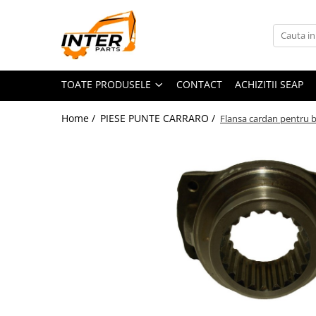
Toate Produsele
PIESE JCB
TOATE PRODUSELE
CONTACT
ACHIZITII SEAP
PIESE KOMATSU
PIESE CATERPILLAR
Home /
PIESE PUNTE CARRARO /
Flansa cardan pentru 
PIESE PUNTE CARRARO
SENILE CAUCIUC
SENILE DUPA DIMENSIUNI
CATERPILLAR
JCB
KOMATSU
BOBCAT
CASE
KUBOTA