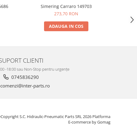
6686
Simering Carraro 149703
Flans
273,70 RON
ADAUGA IN COS
SUPORT CLIENTI
8:00 -18:00 sau Non-Stop pentru urgențe
0745836290
comenzi@inter-parts.ro
Copyright S.C. Hidraulic-Pneumatic Parts SRL 2026
Platforma
E-commerce by Gomag