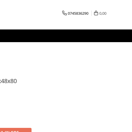
0745836290
0,00
x48x80