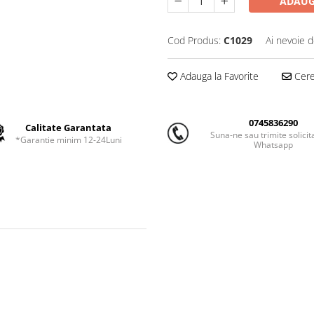
ADAUG
Cod Produs:
C1029
Ai nevoie d
Adauga la Favorite
Cere 
0745836290
Calitate Garantata
Suna-ne sau trimite solicit
*Garantie minim 12-24Luni
Whatsapp