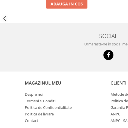
YANMAR
ADAUGA IN COS
TRANSMISII FINALE
BOBCAT
CASE
SOCIAL
CATERPILLAR
Urmareste-ne in social me
DAEWOO
DOOSAN
FIAT HITACHI
GEHL
HANIX
MAGAZINUL MEU
CLIENTI
HINOWA
Despre noi
Metode de
HITACHI
Termeni si Conditii
Politica d
Politica de Confidentialitate
Garantia 
HYUNDAI
Politica de livrare
ANPC
IHI
Contact
ANPC - SA
JCB