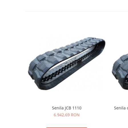
LIBRA
MESSERSI
NEUSON
NEW HOLLAND
ORENSTEIN & KOPPEL
PEL JOB
SCHAEFF
SUMITOMO
SUNWARD
TAKEUCHI
TEREX
VERMEER
Senila JCB 1110
Senila 
VOLVO
6.942,69 RON
ZEPPELIN