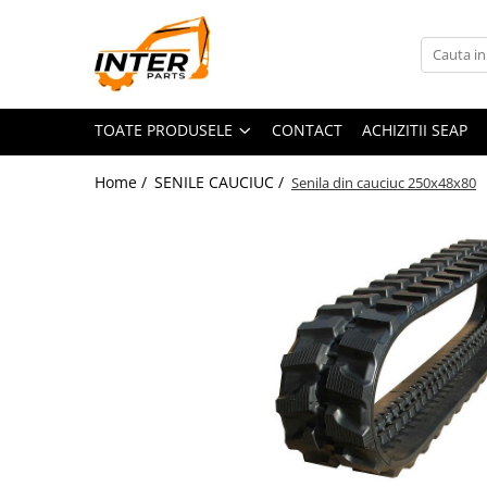
Toate Produsele
PIESE JCB
TOATE PRODUSELE
CONTACT
ACHIZITII SEAP
PIESE KOMATSU
PIESE CATERPILLAR
Home /
SENILE CAUCIUC /
Senila din cauciuc 250x48x80
PIESE PUNTE CARRARO
SENILE CAUCIUC
SENILE DUPA DIMENSIUNI
CATERPILLAR
JCB
KOMATSU
BOBCAT
CASE
KUBOTA