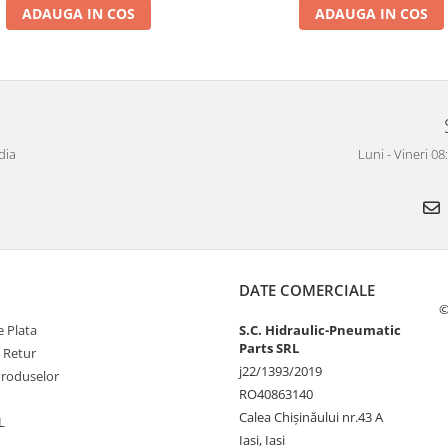
ADAUGA IN COS
ADAUGA IN COS
dia
Luni - Vineri 0
DATE COMERCIALE
©
 Plata
S.C. Hidraulic-Pneumatic
Parts SRL
e Retur
j22/1393/2019
Produselor
RO40863140
Calea Chișinăului nr.43 A
L
Iasi, Iasi