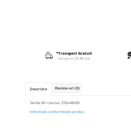
AIRMANN
ATLAS
DAEWOO
DOOSAN
EUROCOMACH
FAI
*Transport Gratuit
FERMEC
Livrare in 24-48 ore
FIAT HITACHI
GEHL
HANIX
Review-uri
(0)
Descriere
HINOWA
HITACHI
Senila din cauciuc 250x48x80
HYUNDAI
Informatii conformitate produs
IHI
KOBELCO