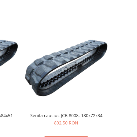
x84x51
Senila cauciuc JCB 8008, 180x72x34
Senila cau
892,50 RON