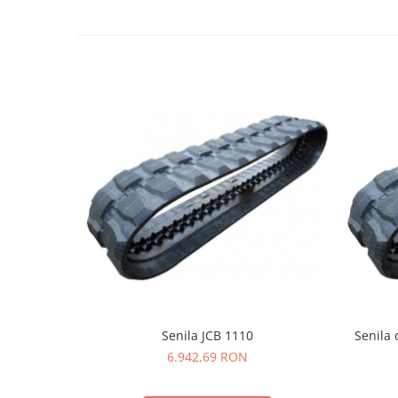
LIBRA
MESSERSI
NEUSON
NEW HOLLAND
ORENSTEIN & KOPPEL
PEL JOB
SCHAEFF
SUMITOMO
SUNWARD
TAKEUCHI
TEREX
VERMEER
Senila JCB 1110
Senila 
VOLVO
6.942,69 RON
ZEPPELIN