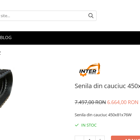
BLOG
W
Senila din cauciuc 45
7.497,00 RON
6.664,00 RON
Senila din cauciuc 450x81x76W
IN STOC