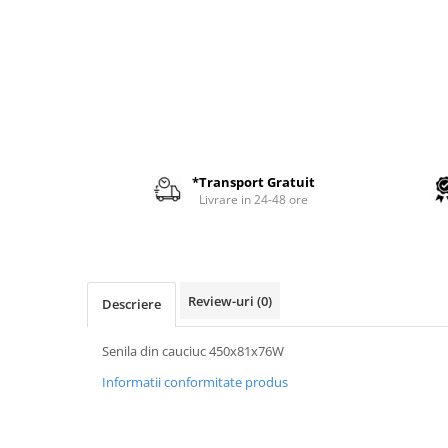
AIRMANN
ATLAS
DAEWOO
DOOSAN
EUROCOMACH
FAI
*Transport Gratuit
FERMEC
Livrare in 24-48 ore
FIAT HITACHI
GEHL
HANIX
Review-uri
(0)
Descriere
HINOWA
HITACHI
Senila din cauciuc 450x81x76W
HYUNDAI
Informatii conformitate produs
IHI
KOBELCO