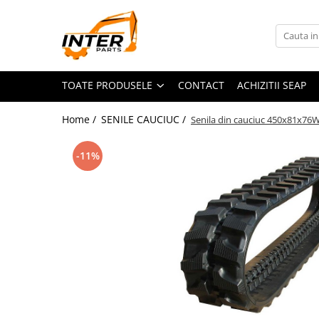
Toate Produsele
PIESE JCB
TOATE PRODUSELE
CONTACT
ACHIZITII SEAP
PIESE KOMATSU
PIESE CATERPILLAR
Home /
SENILE CAUCIUC /
Senila din cauciuc 450x81x76
PIESE PUNTE CARRARO
SENILE CAUCIUC
-11%
SENILE DUPA DIMENSIUNI
CATERPILLAR
JCB
KOMATSU
BOBCAT
CASE
KUBOTA