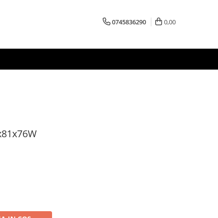
0745836290
0,00
0x81x76W