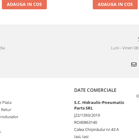
ADAUGA IN COS
ADAUGA IN COS
dia
Luni - Vineri 0
DATE COMERCIALE
©
 Plata
S.C. Hidraulic-Pneumatic
Parts SRL
e Retur
j22/1393/2019
Produselor
RO40863140
Calea Chișinăului nr.43 A
L
Iasi, Iasi