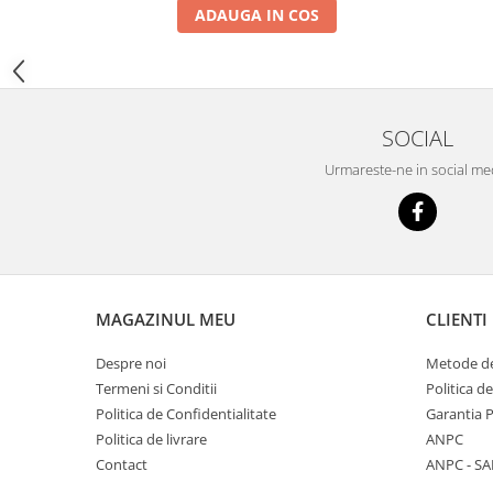
YANMAR
ADAUGA IN COS
TRANSMISII FINALE
BOBCAT
CASE
SOCIAL
CATERPILLAR
Urmareste-ne in social me
DAEWOO
DOOSAN
FIAT HITACHI
GEHL
HANIX
MAGAZINUL MEU
CLIENTI
HINOWA
Despre noi
Metode de
HITACHI
Termeni si Conditii
Politica d
Politica de Confidentialitate
Garantia 
HYUNDAI
Politica de livrare
ANPC
IHI
Contact
ANPC - SA
JCB