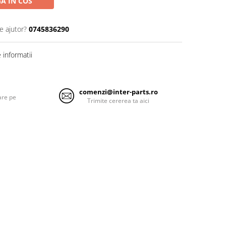
A IN COS
e ajutor?
0745836290
informatii
comenzi@inter-parts.ro
are pe
Trimite cererea ta aici