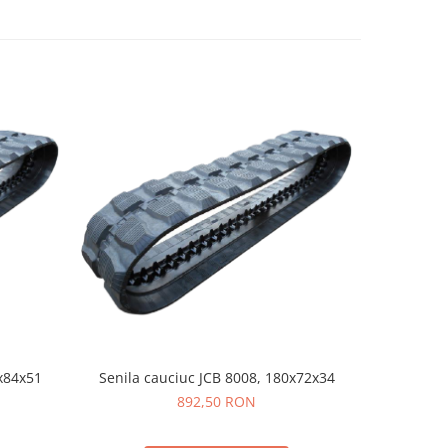
x84x51
Senila cauciuc JCB 8008, 180x72x34
Senila cau
892,50 RON