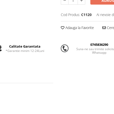
ADAUG
Cod Produs:
C1120
Ai nevoie d
Adauga la Favorite
Cere 
0745836290
Calitate Garantata
Suna-ne sau trimite solicit
*Garantie minim 12-24Luni
Whatsapp