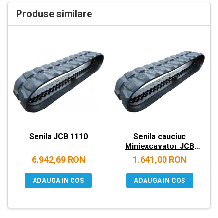
VOLVO
Produse similare
ZEPPELIN
YANMAR
Senila JCB 1110
Senila cauciuc
Miniexcavator JCB
8014 230X48X62
6.942,69 RON
1.641,00 RON
ADAUGA IN COS
ADAUGA IN COS