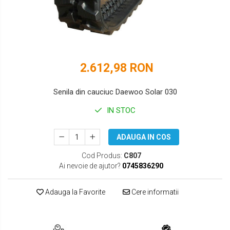
DOOSAN
HYUNDAI
EUROCOMACH
IHI
FAI
JCB
2.612,98 RON
FERMEC
KOBELCO
FIAT HITACHI
KOMATSU
Senila din cauciuc Daewoo Solar 030
GEHL
LIBRA
IN STOC
HANIX
KUBOTA
ADAUGA IN COS
HINOWA
MESSERSI
Cod Produs:
C807
Ai nevoie de ajutor?
0745836290
HITACHI
NEUSON
HYUNDAI
NEW HOLLAND
Adauga la Favorite
Cere informatii
IHI
SUNWARD
KOBELCO
TAKEUCHI