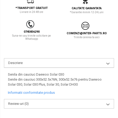
LIBRA
TEREX
*TRANSPORT GRATUIT
CALITATE GARANTATA
Livrare in 24-48 ore
*Garantie minim 12-24Luni
MESSERSI
ZEPPELIN
NEUSON
VOLVO
0745836290
COMENZI@INTER-PARTS.RO
NEW HOLLAND
YANMAR
Suna-ne sau trimite solicitare pe
Trimite cererea ta aici
Whatsapp
ORENSTEIN & KOPPEL
Utilaje diverse
PEL JOB
Descriere
SCHAEFF
SUMITOMO
Senila din cauciuc Daewoo Solar 030
Senile din cauciuc 300x52.5x76N, 300x52.5x76 pentru Daewoo
SUNWARD
Solar 030, Solar 030 Plus, Solar 30, Solar DH30
Informatii conformitate produs
TAKEUCHI
TEREX
Review-uri
(0)
VERMEER