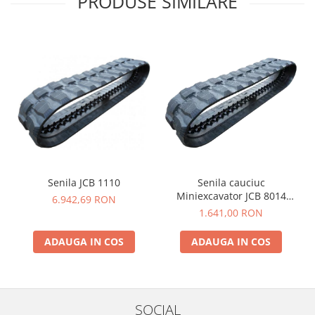
PRODUSE SIMILARE
Senila JCB 1110
Senila cauciuc
Miniexcavator JCB 8014
6.942,69 RON
230X48X62
1.641,00 RON
ADAUGA IN COS
ADAUGA IN COS
SOCIAL