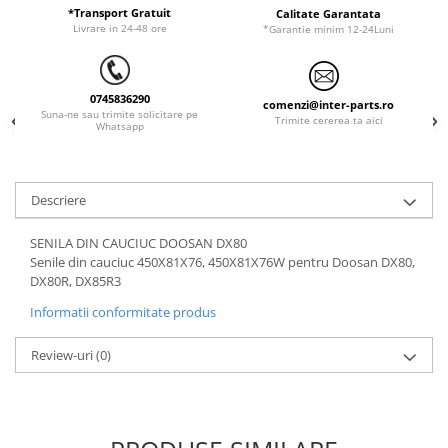
ORENSTEIN & KOPPEL
Utilaje diverse
*Transport Gratuit
Calitate Garantata
Livrare in 24-48 ore
*Garantie minim 12-24Luni
PEL JOB
SCHAEFF
0745836290
SUMITOMO
comenzi@inter-parts.ro
Suna-ne sau trimite solicitare pe
Trimite cererea ta aici
Whatsapp
SUNWARD
TAKEUCHI
TEREX
Descriere
VERMEER
SENILA DIN CAUCIUC DOOSAN DX80
VOLVO
Senile din cauciuc 450X81X76, 450X81X76W pentru Doosan DX80,
DX80R, DX85R3
ZEPPELIN
Informatii conformitate produs
YANMAR
Review-uri
(0)