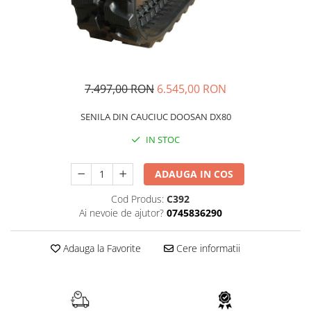
FAI
JCB
FERMEC
KOBELCO
FIAT HITACHI
KOMATSU
GEHL
LIBRA
7.497,00 RON
6.545,00 RON
HANIX
KUBOTA
SENILA DIN CAUCIUC DOOSAN DX80
HINOWA
MESSERSI
IN STOC
HITACHI
NEUSON
HYUNDAI
NEW HOLLAND
ADAUGA IN COS
IHI
SUNWARD
Cod Produs:
C392
KOBELCO
TAKEUCHI
Ai nevoie de ajutor?
0745836290
LIBRA
TEREX
Adauga la Favorite
Cere informatii
MESSERSI
ZEPPELIN
NEUSON
VOLVO
NEW HOLLAND
YANMAR