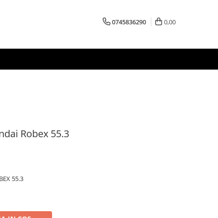
0745836290
0,00
ndai Robex 55.3
EX 55.3