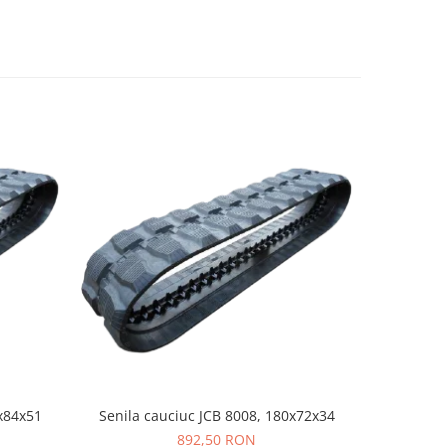
x84x51
Senila cauciuc JCB 8008, 180x72x34
Senila cau
892,50 RON