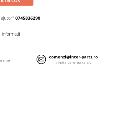
A IN COS
 ajutor?
0745836290
informatii
comenzi@inter-parts.ro
are pe
Trimite cererea ta aici