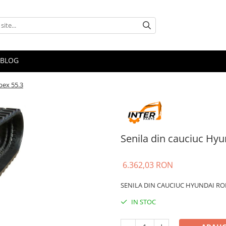
BLOG
bex 55.3
Senila din cauciuc Hyu
6.362,03 RON
SENILA DIN CAUCIUC HYUNDAI ROB
IN STOC