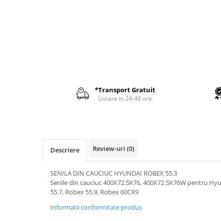
AIRMANN
ATLAS
DAEWOO
DOOSAN
EUROCOMACH
FAI
*Transport Gratuit
FERMEC
Livrare in 24-48 ore
FIAT HITACHI
GEHL
HANIX
Review-uri
(0)
Descriere
HINOWA
HITACHI
SENILA DIN CAUCIUC HYUNDAI ROBEX 55.3
Senile din cauciuc 400X72.5X76, 400X72.5X76W pentru Hy
HYUNDAI
55.7, Robex 55.9, Robex 60CR9
IHI
Informatii conformitate produs
KOBELCO