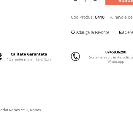
ADAUG
Cod Produs:
C410
Ai nevoie de
Adauga la Favorite
Cere 
0745836290
Calitate Garantata
Suna-ne sau trimite solicit
*Garantie minim 12-24Luni
Whatsapp
undai Robex 55.3, Robex