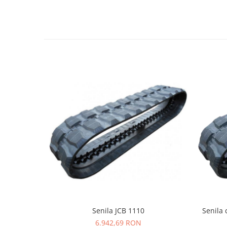
LIBRA
MESSERSI
NEUSON
NEW HOLLAND
ORENSTEIN & KOPPEL
PEL JOB
SCHAEFF
SUMITOMO
SUNWARD
TAKEUCHI
TEREX
VERMEER
VOLVO
Senila JCB 1110
Senila 
ZEPPELIN
6.942,69 RON