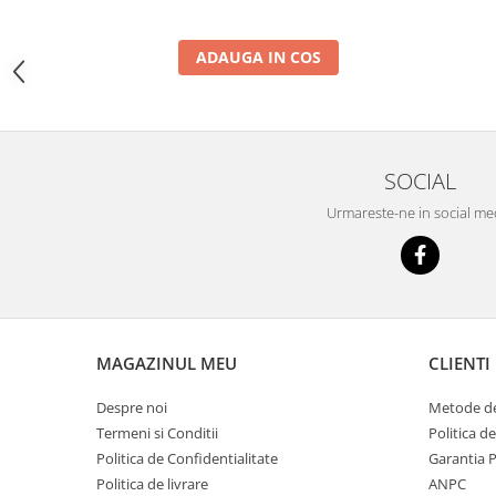
YANMAR
TRANSMISII FINALE
ADAUGA IN COS
BOBCAT
CASE
CATERPILLAR
SOCIAL
DAEWOO
DOOSAN
Urmareste-ne in social me
FIAT HITACHI
GEHL
HANIX
HINOWA
MAGAZINUL MEU
CLIENTI
HITACHI
Despre noi
Metode de
HYUNDAI
Termeni si Conditii
Politica d
IHI
Politica de Confidentialitate
Garantia 
Politica de livrare
ANPC
JCB