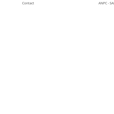
Contact
ANPC - SA
KOBELCO
KOMATSU
LIBRA
KUBOTA
MESSERSI
NEUSON
NEW HOLLAND
SUNWARD
TAKEUCHI
TEREX
ZEPPELIN
VOLVO
YANMAR
Utilaje diverse