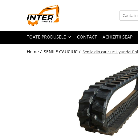
Toate Produsele
PIESE JCB
TOATE PRODUSELE
CONTACT
ACHIZITII SEAP
PIESE KOMATSU
PIESE CATERPILLAR
Home /
SENILE CAUCIUC /
Senila din cauciuc Hyundai Ro
PIESE PUNTE CARRARO
SENILE CAUCIUC
SENILE DUPA DIMENSIUNI
CATERPILLAR
JCB
KOMATSU
BOBCAT
CASE
KUBOTA