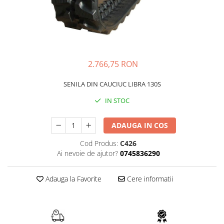
AIRMANN
ATLAS
DAEWOO
DOOSAN
2.766,75 RON
EUROCOMACH
FAI
SENILA DIN CAUCIUC LIBRA 130S
FERMEC
IN STOC
FIAT HITACHI
ADAUGA IN COS
GEHL
HANIX
Cod Produs:
C426
Ai nevoie de ajutor?
0745836290
HINOWA
HITACHI
Adauga la Favorite
Cere informatii
HYUNDAI
IHI
KOBELCO