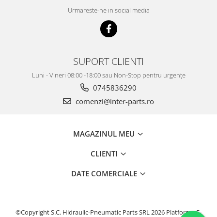
Urmareste-ne in social media
KOBELCO
KOMATSU
LIBRA
KUBOTA
SUPORT CLIENTI
MESSERSI
Luni - Vineri 08:00 -18:00 sau Non-Stop pentru urgențe
NEUSON
0745836290
NEW HOLLAND
comenzi@inter-parts.ro
SUNWARD
TAKEUCHI
MAGAZINUL MEU
TEREX
CLIENTI
ZEPPELIN
DATE COMERCIALE
VOLVO
YANMAR
Utilaje diverse
©Copyright S.C. Hidraulic-Pneumatic Parts SRL 2026
Platforma E-