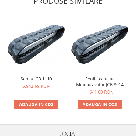
PRODUSE SIMILARE
YANMAR
TRANSMISII FINALE
BOBCAT
CASE
CATERPILLAR
DAEWOO
DOOSAN
FIAT HITACHI
GEHL
Senila JCB 1110
Senila cauciuc
Miniexcavator JCB 8014
6.942,69 RON
HANIX
230X48X62
1.641,00 RON
HINOWA
ADAUGA IN COS
ADAUGA IN COS
HITACHI
HYUNDAI
IHI
SOCIAL
JCB