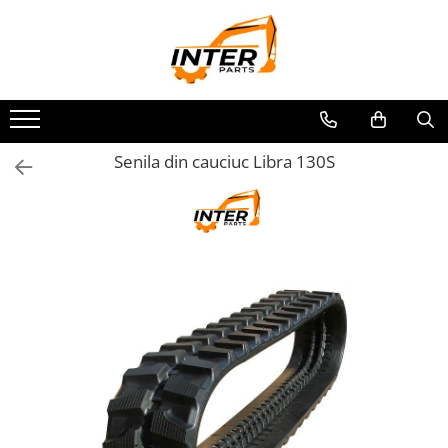
Toate Produsele
PIESE JCB
PIESE KOMATSU
PIESE CATERPILLAR
Senila din cauciuc Libra 130S
PIESE PUNTE CARRARO
SENILE CAUCIUC
SENILE DUPA DIMENSIUNI
CATERPILLAR
JCB
KOMATSU
BOBCAT
CASE
KUBOTA