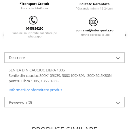
*Transport Gratuit
Calitate Garantata
LIBRA
Livrare in 24-48 ore
*Garantie minim 12-24Luni
MESSERSI
NEUSON
0745836290
comenzi@inter-parts.ro
Suna-ne sau trimite solicitare pe
NEW HOLLAND
Trimite cererea ta aici
Whatsapp
ORENSTEIN & KOPPEL
PEL JOB
Descriere
SCHAEFF
SUMITOMO
SENILA DIN CAUCIUC LIBRA 130S
Senile din cauciuc 300X109X39, 300X109X39N, 300X52.5X80N
SUNWARD
pentru Libra 130S, 135S, 185S
TAKEUCHI
Informatii conformitate produs
TEREX
Review-uri
(0)
VERMEER
VOLVO
ZEPPELIN