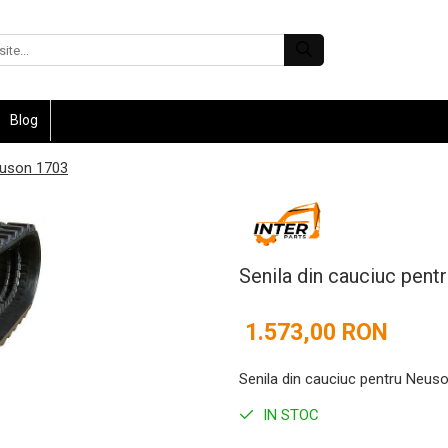
Blog
euson 1703
Senila din cauciuc pen
1.573,00 RON
Senila din cauciuc pentru Neus
IN STOC