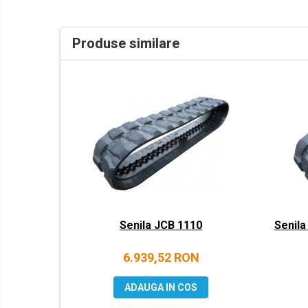
LIBRA
MESSERSI
Produse similare
NEUSON
NEW HOLLAND
ORENSTEIN & KOPPEL
PEL JOB
SCHAEFF
SUMITOMO
SUNWARD
TAKEUCHI
Senila JCB 1110
Senila
TEREX
VERMEER
6.939,52 RON
VOLVO
ADAUGA IN COS
ZEPPELIN