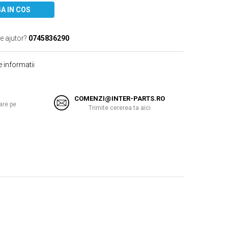
A IN COS
e ajutor?
0745836290
 informatii
COMENZI@INTER-PARTS.RO
are pe
Trimite cererea ta aici