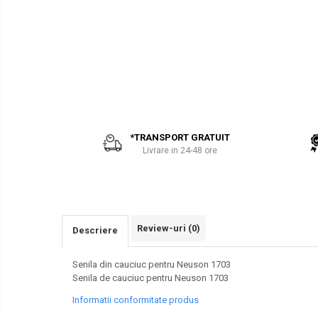
PARBRIZE
AIRMANN
SI
ATLAS
GEAMURI
SASIU-
CAROSERIE
DAEWOO
Piese
DOOSAN
Bobcat
EUROCOMACH
FAI
*TRANSPORT GRATUIT
FERMEC
Livrare in 24-48 ore
FIAT HITACHI
GEHL
HANIX
HINOWA
Review-uri
(0)
Descriere
HITACHI
Senila din cauciuc pentru Neuson 1703
HYUNDAI
Senila de cauciuc pentru Neuson 1703
IHI
Informatii conformitate produs
KOBELCO