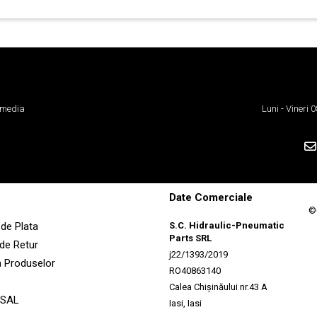
 media
Luni - Vineri
Date Comerciale
©
de Plata
S.C. Hidraulic-Pneumatic
Parts SRL
 de Retur
j22/1393/2019
a Produselor
RO40863140
Calea Chișinăului nr.43 A
 SAL
Iasi, Iasi