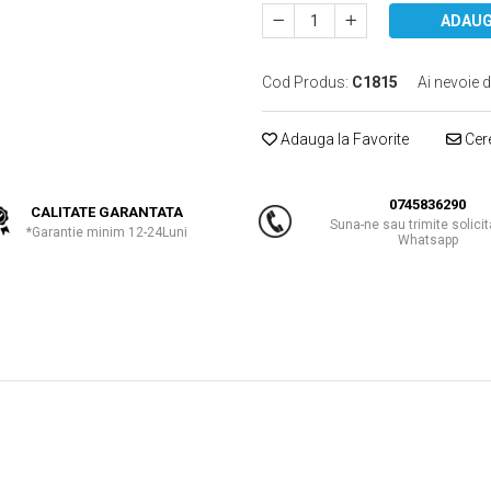
ADAUG
Cod Produs:
C1815
Ai nevoie d
Adauga la Favorite
Cere
0745836290
CALITATE GARANTATA
Suna-ne sau trimite solicit
*Garantie minim 12-24Luni
Whatsapp