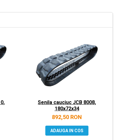
0,
Senila cauciuc JCB 8008,
Senila
180x72x34
892,50 RON
ADAUGA IN COS