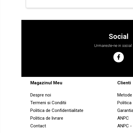
YANMAR
BOBCAT
CASE
CATERPILLAR
Social
DAEWOO
Urmareste-ne in social
DOOSAN
FIAT HITACHI
GEHL
HANIX
Magazinul Meu
Clienti
HINOWA
Despre noi
Metode 
HITACHI
Termeni si Conditii
Politica
HYUNDAI
Politica de Confidentialitate
Garanti
IHI
Politica de livrare
ANPC
JCB
Contact
ANPC -
KOBELCO