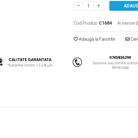
ADAUG
Cod Produs:
C1684
Ai nevoie d
Adauga la Favorite
Cere
0745836290
CALITATE GARANTATA
Suna-ne sau trimite solicit
*Garantie minim 12-24Luni
Whatsapp