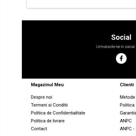
YANMAR
BOBCAT
CASE
CATERPILLAR
Social
DAEWOO
Urmareste-ne in social
DOOSAN
FIAT HITACHI
GEHL
HANIX
Magazinul Meu
Clienti
HINOWA
Despre noi
Metode 
HITACHI
Termeni si Conditii
Politica
HYUNDAI
Politica de Confidentialitate
Garanti
IHI
Politica de livrare
ANPC
JCB
Contact
ANPC -
KOBELCO