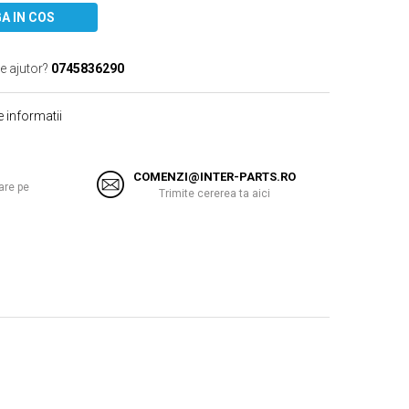
A IN COS
e ajutor?
0745836290
 informatii
COMENZI@INTER-PARTS.RO
are pe
Trimite cererea ta aici