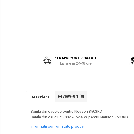
PARBRIZE
AIRMANN
SI
ATLAS
GEAMURI
SASIU-
CAROSERIE
DAEWOO
Piese
DOOSAN
Bobcat
EUROCOMACH
FAI
*TRANSPORT GRATUIT
FERMEC
Livrare in 24-48 ore
FIAT HITACHI
GEHL
HANIX
HINOWA
Review-uri
(0)
Descriere
HITACHI
Senila din cauciuc pentru Neuson 3503RD
HYUNDAI
Senile din cauciuc 300x52.5x84W pentru Neuson 3503RD
IHI
Informatii conformitate produs
KOBELCO