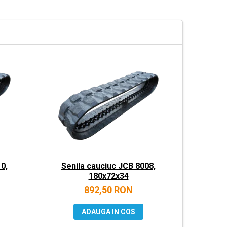
0,
Senila cauciuc JCB 8008,
Senila
180x72x34
892,50 RON
ADAUGA IN COS