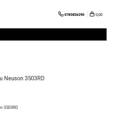
0745836290
0,00
tru Neuson 3503RD
son 3503RD