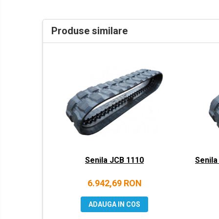
LIBRA
MESSERSI
Produse similare
NEUSON
NEW HOLLAND
ORENSTEIN & KOPPEL
PEL JOB
SCHAEFF
SUMITOMO
SUNWARD
TAKEUCHI
Senila JCB 1110
Senila
TEREX
VERMEER
6.942,69 RON
VOLVO
ADAUGA IN COS
ZEPPELIN