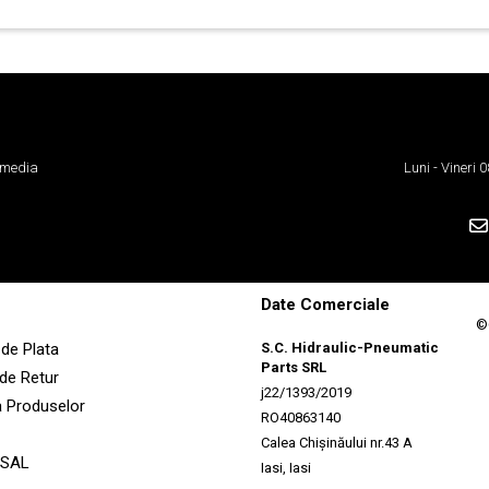
 media
Luni - Vineri
Date Comerciale
©
de Plata
S.C. Hidraulic-Pneumatic
Parts SRL
 de Retur
j22/1393/2019
a Produselor
RO40863140
Calea Chișinăului nr.43 A
 SAL
Iasi, Iasi