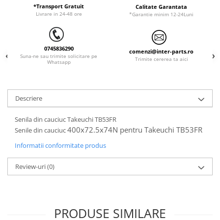
*Transport Gratuit
Calitate Garantata
LIBRA
Livrare in 24-48 ore
*Garantie minim 12-24Luni
MESSERSI
NEUSON
0745836290
comenzi@inter-parts.ro
Suna-ne sau trimite solicitare pe
NEW HOLLAND
Trimite cererea ta aici
Whatsapp
ORENSTEIN & KOPPEL
PEL JOB
Descriere
SCHAEFF
SUMITOMO
Senila din cauciuc Takeuchi TB53FR
400x72.5x74N pentru Takeuchi TB53FR
Senile din cauciuc
SUNWARD
Informatii conformitate produs
TAKEUCHI
TEREX
Review-uri
(0)
VERMEER
VOLVO
PRODUSE SIMILARE
ZEPPELIN