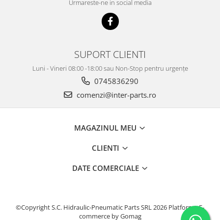
Urmareste-ne in social media
KOBELCO
KOMATSU
LIBRA
SUPORT CLIENTI
KUBOTA
Luni - Vineri 08:00 -18:00 sau Non-Stop pentru urgențe
MESSERSI
0745836290
NEUSON
comenzi@inter-parts.ro
NEW HOLLAND
SUNWARD
MAGAZINUL MEU
TAKEUCHI
CLIENTI
TEREX
ZEPPELIN
DATE COMERCIALE
VOLVO
YANMAR
©Copyright S.C. Hidraulic-Pneumatic Parts SRL 2026
Platforma E-
Utilaje diverse
commerce by Gomag