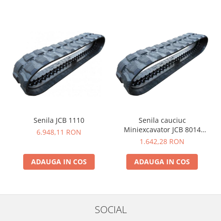
YANMAR
TRANSMISII FINALE
BOBCAT
CASE
CATERPILLAR
DAEWOO
DOOSAN
FIAT HITACHI
Senila JCB 1110
Senila cauciuc
GEHL
Miniexcavator JCB 8014
6.948,11 RON
230X48X62
HANIX
1.642,28 RON
HINOWA
ADAUGA IN COS
ADAUGA IN COS
HITACHI
HYUNDAI
IHI
SOCIAL
JCB