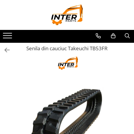
Toate Produsele
PIESE JCB
PIESE KOMATSU
PIESE CATERPILLAR
Senila din cauciuc Takeuchi TB53FR
PIESE PUNTE CARRARO
SENILE CAUCIUC
SENILE DUPA DIMENSIUNI
CATERPILLAR
JCB
KOMATSU
BOBCAT
CASE
KUBOTA