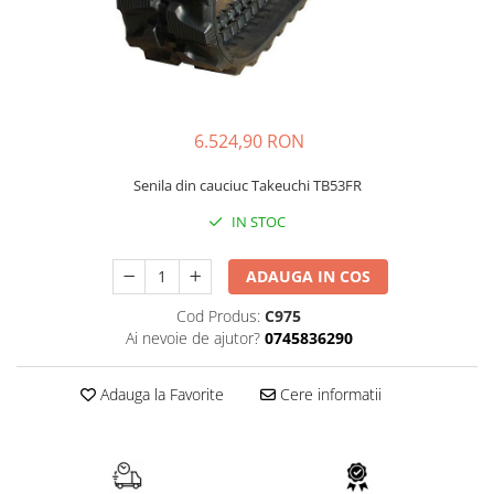
AIRMANN
ATLAS
DAEWOO
DOOSAN
6.524,90 RON
EUROCOMACH
FAI
Senila din cauciuc Takeuchi TB53FR
FERMEC
IN STOC
FIAT HITACHI
ADAUGA IN COS
GEHL
HANIX
Cod Produs:
C975
Ai nevoie de ajutor?
0745836290
HINOWA
HITACHI
Adauga la Favorite
Cere informatii
HYUNDAI
IHI
KOBELCO