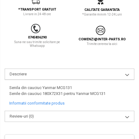
LIBRA
TEREX
*TRANSPORT GRATUIT
CALITATE GARANTATA
Livrare in 24-48 ore
*Garantie minim 12-24Luni
MESSERSI
ZEPPELIN
NEUSON
VOLVO
0745836290
COMENZI@INTER-PARTS.RO
NEW HOLLAND
YANMAR
Suna-ne sau trimite solicitare pe
Trimite cererea ta aici
Whatsapp
ORENSTEIN & KOPPEL
Utilaje diverse
PEL JOB
Descriere
SCHAEFF
SUMITOMO
Senila din cauciuc Yanmar MCG131
Senile din cauciuc 180X72X31 pentru Yanmar MCG131
SUNWARD
Informatii conformitate produs
TAKEUCHI
Review-uri
(0)
TEREX
VERMEER