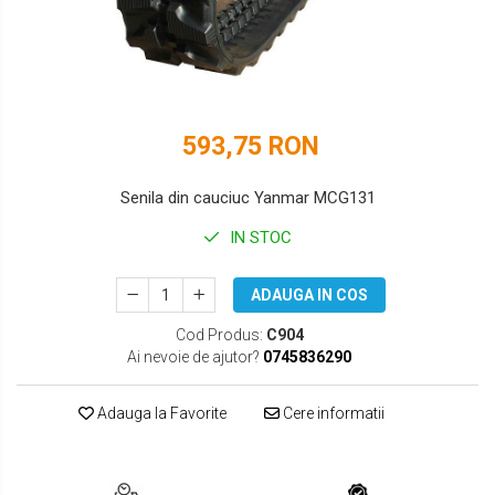
DOOSAN
HYUNDAI
EUROCOMACH
IHI
FAI
JCB
593,75 RON
FERMEC
KOBELCO
FIAT HITACHI
KOMATSU
Senila din cauciuc Yanmar MCG131
GEHL
LIBRA
IN STOC
HANIX
KUBOTA
ADAUGA IN COS
HINOWA
MESSERSI
Cod Produs:
C904
Ai nevoie de ajutor?
0745836290
HITACHI
NEUSON
HYUNDAI
NEW HOLLAND
Adauga la Favorite
Cere informatii
IHI
SUNWARD
KOBELCO
TAKEUCHI