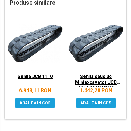
Produse similare
VOLVO
ZEPPELIN
YANMAR
Senila JCB 1110
Senila cauciuc
Miniexcavator JCB
8014 230X48X62
6.948,11 RON
1.642,28 RON
ADAUGA IN COS
ADAUGA IN COS