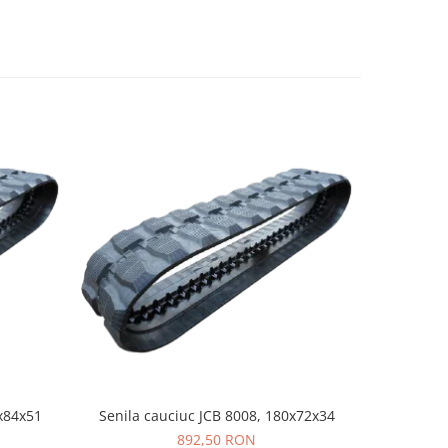
x84x51
Senila cauciuc JCB 8008, 180x72x34
Senila cau
892,50 RON