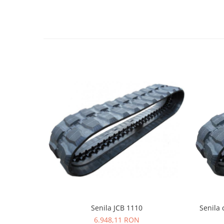
LIBRA
MESSERSI
NEUSON
NEW HOLLAND
ORENSTEIN & KOPPEL
PEL JOB
SCHAEFF
SUMITOMO
SUNWARD
TAKEUCHI
TEREX
VERMEER
VOLVO
Senila JCB 1110
Senila 
ZEPPELIN
6.948,11 RON