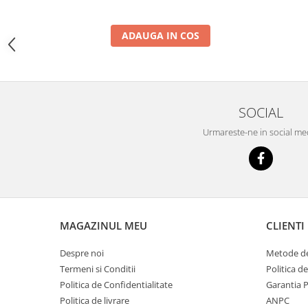
YANMAR
TRANSMISII FINALE
ADAUGA IN COS
BOBCAT
CASE
CATERPILLAR
SOCIAL
DAEWOO
DOOSAN
Urmareste-ne in social me
FIAT HITACHI
GEHL
HANIX
HINOWA
MAGAZINUL MEU
CLIENTI
HITACHI
Despre noi
Metode de
HYUNDAI
Termeni si Conditii
Politica d
IHI
Politica de Confidentialitate
Garantia 
Politica de livrare
ANPC
JCB