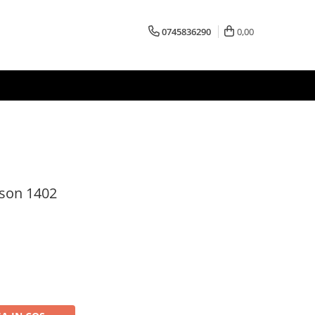
0745836290
0,00
uson 1402