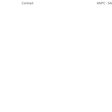
Contact
ANPC - SA
KOBELCO
KOMATSU
LIBRA
KUBOTA
MESSERSI
NEUSON
NEW HOLLAND
SUNWARD
TAKEUCHI
TEREX
ZEPPELIN
VOLVO
YANMAR
Utilaje diverse