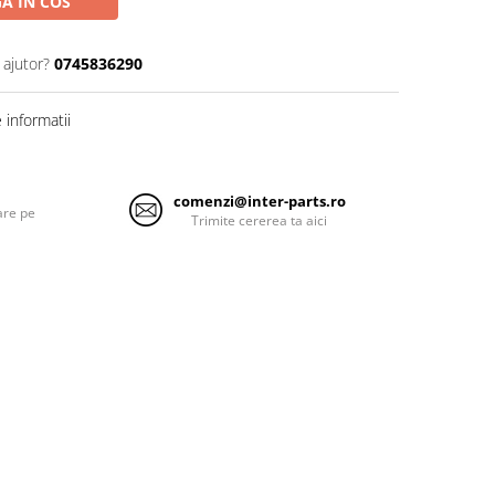
A IN COS
 ajutor?
0745836290
informatii
comenzi@inter-parts.ro
are pe
Trimite cererea ta aici