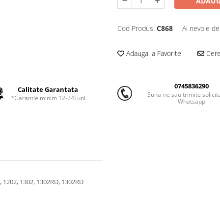
ADAUG
Cod Produs:
C868
Ai nevoie de
Adauga la Favorite
Cere 
0745836290
Calitate Garantata
Suna-ne sau trimite solicit
*Garantie minim 12-24Luni
Whatsapp
, 1202, 1302, 1302RD, 1302RD