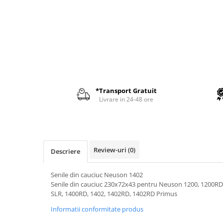
AIRMANN
ATLAS
DAEWOO
DOOSAN
EUROCOMACH
FAI
*Transport Gratuit
FERMEC
Livrare in 24-48 ore
FIAT HITACHI
GEHL
HANIX
Review-uri
(0)
Descriere
HINOWA
HITACHI
Senile din cauciuc Neuson 1402
Senile din cauciuc 230x72x43 pentru Neuson 1200, 1200RD
HYUNDAI
SLR, 1400RD, 1402, 1402RD, 1402RD Primus
IHI
Informatii conformitate produs
KOBELCO