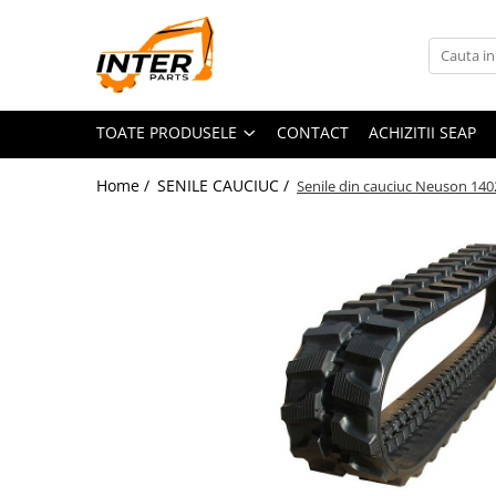
Toate Produsele
PIESE JCB
TOATE PRODUSELE
CONTACT
ACHIZITII SEAP
PIESE KOMATSU
PIESE CATERPILLAR
Home /
SENILE CAUCIUC /
Senile din cauciuc Neuson 140
PIESE PUNTE CARRARO
SENILE CAUCIUC
SENILE DUPA DIMENSIUNI
CATERPILLAR
JCB
KOMATSU
BOBCAT
CASE
KUBOTA