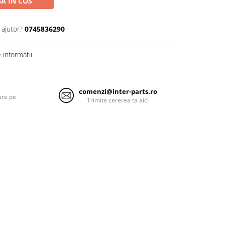
A IN COS
 ajutor?
0745836290
informatii
comenzi@inter-parts.ro
are pe
Trimite cererea ta aici