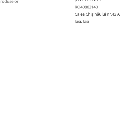
Produselor
RO40863140
Calea Chișinăului nr.43 A
L
Iasi, Iasi