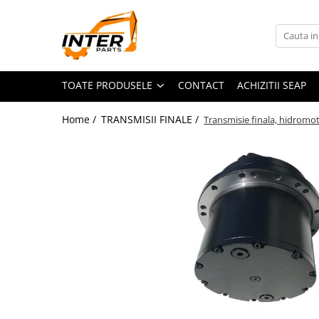
Toate Produsele
PIESE JCB
TOATE PRODUSELE
CONTACT
ACHIZITII SEAP
PIESE KOMATSU
PIESE CATERPILLAR
Home /
TRANSMISII FINALE /
Transmisie finala, hidromo
PIESE PUNTE CARRARO
SENILE CAUCIUC
SENILE DUPA DIMENSIUNI
CATERPILLAR
JCB
KOMATSU
BOBCAT
CASE
KUBOTA