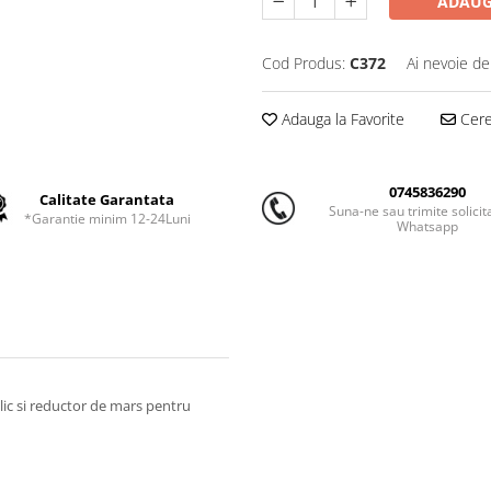
ADAUG
Cod Produs:
C372
Ai nevoie de
Adauga la Favorite
Cere 
0745836290
Calitate Garantata
Suna-ne sau trimite solicit
*Garantie minim 12-24Luni
Whatsapp
ic si reductor de mars pentru