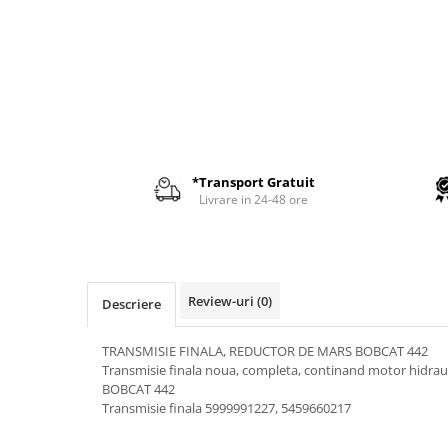
AIRMANN
ATLAS
DAEWOO
DOOSAN
EUROCOMACH
FAI
*Transport Gratuit
FERMEC
Livrare in 24-48 ore
FIAT HITACHI
GEHL
HANIX
Review-uri
(0)
Descriere
HINOWA
HITACHI
TRANSMISIE FINALA, REDUCTOR DE MARS BOBCAT 442
Transmisie finala noua, completa, continand motor hidraul
HYUNDAI
BOBCAT 442
Transmisie finala 5999991227, 5459660217
IHI
KOBELCO