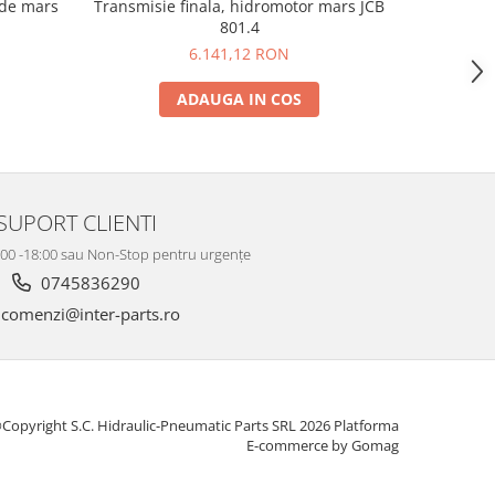
 de mars
Transmisie finala, hidromotor mars JCB
Transmisi
801.4
6.141,12 RON
ADAUGA IN COS
SUPORT CLIENTI
8:00 -18:00 sau Non-Stop pentru urgențe
0745836290
comenzi@inter-parts.ro
Copyright S.C. Hidraulic-Pneumatic Parts SRL 2026
Platforma
E-commerce by Gomag