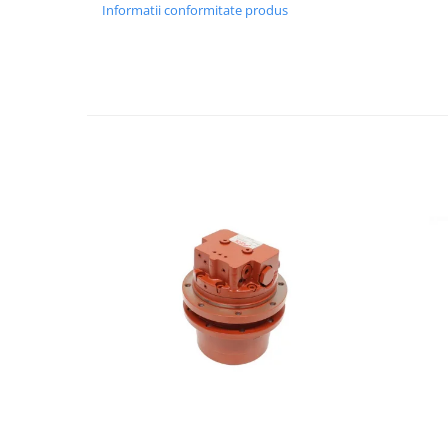
Informatii conformitate produs
LIBRA
MESSERSI
NEUSON
NEW HOLLAND
ORENSTEIN & KOPPEL
PEL JOB
SCHAEFF
SUMITOMO
SUNWARD
TAKEUCHI
TEREX
VERMEER
VOLVO
ZEPPELIN