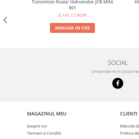
Transmisie finala/ Hidromotor JCB MINI
H
YANMAR
801
TRANSMISII FINALE
6.141,12 RON
BOBCAT
ADAUGA IN COS
CASE
CATERPILLAR
DAEWOO
DOOSAN
SOCIAL
FIAT HITACHI
Urmareste-ne in social me
GEHL
HANIX
HINOWA
HITACHI
MAGAZINUL MEU
CLIENTI
HYUNDAI
Despre noi
Metode de
IHI
Termeni si Conditii
Politica d
JCB