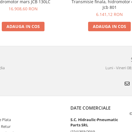
idromotor mars JCB 130LC
Transmisie finala, hidromotor
Jcb 801
16.908,60 RON
6.141,12 RON
ADAUGA IN COS
ADAUGA IN COS
dia
Luni - Vineri 0
DATE COMERCIALE
©
 Plata
S.C. Hidraulic-Pneumatic
Parts SRL
e Retur
j22/1393/2019