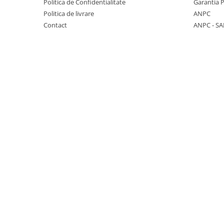
Politica de Confidentialitate
Garantia 
KOBELCO
Politica de livrare
ANPC
Contact
ANPC - SA
KOMATSU
LIBRA
KUBOTA
MESSERSI
NEUSON
NEW HOLLAND
SUNWARD
TAKEUCHI
TEREX
ZEPPELIN
VOLVO
YANMAR
Utilaje diverse