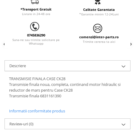
ORENSTEIN & KOPPEL
Utilaje diverse
*Transport Gratuit
Calitate Garantata
PEL JOB
Livrare in 24-48 ore
*Garantie minim 12-24Luni
SCHAEFF
SUMITOMO
0745836290
comenzi@inter-parts.ro
SUNWARD
Suna-ne sau trimite solicitare pe
Trimite cererea ta aici
Whatsapp
TAKEUCHI
TEREX
Descriere
VERMEER
VOLVO
TRANSMISIE FINALA CASE CK28
Transmisie finala noua, completa, continand motor hidraulic si
ZEPPELIN
reductor de mars pentru Case CK28
YANMAR
Transmisie finala 6831161390
Informatii conformitate produs
Review-uri
(0)