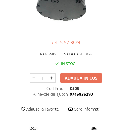
FAI
JCB
FERMEC
KOBELCO
FIAT HITACHI
KOMATSU
GEHL
LIBRA
7.415,52 RON
HANIX
KUBOTA
HINOWA
MESSERSI
TRANSMISIE FINALA CASE CK28
HITACHI
NEUSON
IN STOC
HYUNDAI
NEW HOLLAND
ADAUGA IN COS
IHI
SUNWARD
KOBELCO
TAKEUCHI
Cod Produs:
C505
Ai nevoie de ajutor?
0745836290
LIBRA
TEREX
MESSERSI
ZEPPELIN
Adauga la Favorite
Cere informatii
NEUSON
VOLVO
NEW HOLLAND
YANMAR