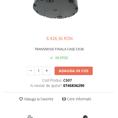
AIRMANN
ATLAS
DAEWOO
DOOSAN
EUROCOMACH
8.428,36 RON
FAI
TRANSMISIE FINALA CASE CK36
FERMEC
IN STOC
FIAT HITACHI
GEHL
ADAUGA IN COS
HANIX
Cod Produs:
C507
HINOWA
Ai nevoie de ajutor?
0745836290
HITACHI
Adauga la Favorite
Cere informatii
HYUNDAI
IHI
KOBELCO