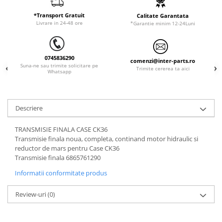
LIBRA
*Transport Gratuit
Calitate Garantata
Livrare in 24-48 ore
*Garantie minim 12-24Luni
MESSERSI
NEUSON
NEW HOLLAND
0745836290
comenzi@inter-parts.ro
Suna-ne sau trimite solicitare pe
Trimite cererea ta aici
Whatsapp
ORENSTEIN & KOPPEL
PEL JOB
SCHAEFF
Descriere
SUMITOMO
TRANSMISIE FINALA CASE CK36
SUNWARD
Transmisie finala noua, completa, continand motor hidraulic si
reductor de mars pentru Case CK36
TAKEUCHI
Transmisie finala 6865761290
TEREX
Informatii conformitate produs
VERMEER
Review-uri
(0)
VOLVO
ZEPPELIN