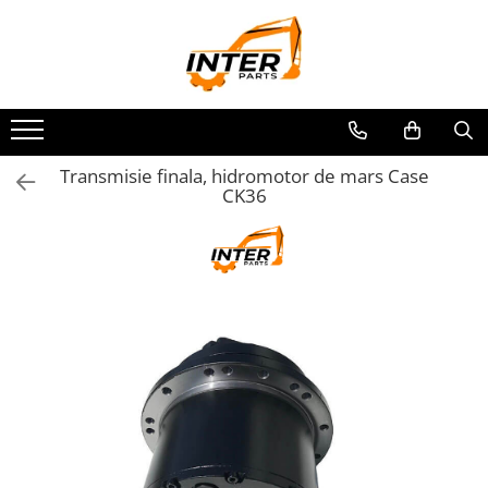
Toate Produsele
PIESE JCB
PIESE KOMATSU
PIESE CATERPILLAR
Transmisie finala, hidromotor de mars Case
CK36
PIESE PUNTE CARRARO
SENILE CAUCIUC
SENILE DUPA DIMENSIUNI
CATERPILLAR
JCB
KOMATSU
BOBCAT
CASE
KUBOTA