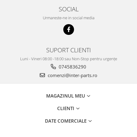
KOBELCO
SOCIAL
KOMATSU
Urmareste-ne in social media
LIBRA
KUBOTA
MESSERSI
SUPORT CLIENTI
NEUSON
Luni - Vineri 08:00 -18:00 sau Non-Stop pentru urgențe
NEW HOLLAND
0745836290
SUNWARD
comenzi@inter-parts.ro
TAKEUCHI
TEREX
MAGAZINUL MEU
ZEPPELIN
CLIENTI
VOLVO
YANMAR
DATE COMERCIALE
Utilaje diverse