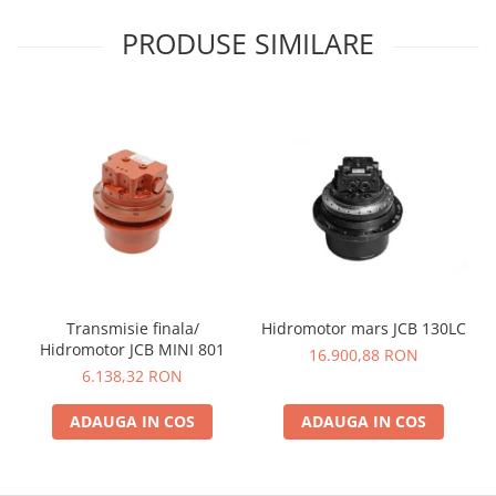
YANMAR
PRODUSE SIMILARE
TRANSMISII FINALE
BOBCAT
CASE
CATERPILLAR
DAEWOO
DOOSAN
FIAT HITACHI
GEHL
HANIX
Transmisie finala/
Hidromotor mars JCB 130LC
HINOWA
Hidromotor JCB MINI 801
16.900,88 RON
6.138,32 RON
HITACHI
HYUNDAI
ADAUGA IN COS
ADAUGA IN COS
IHI
JCB