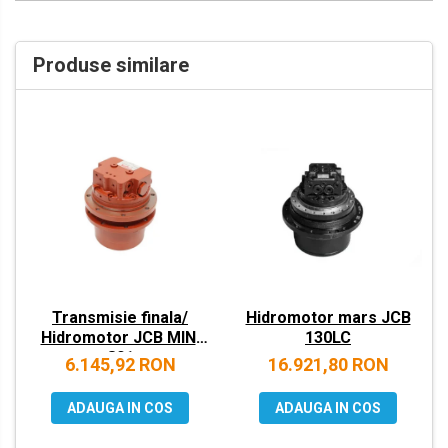
VOLVO
ZEPPELIN
Produse similare
YANMAR
Transmisie finala/
Hidromotor mars JCB
Hidromotor JCB MINI
130LC
801
6.145,92 RON
16.921,80 RON
ADAUGA IN COS
ADAUGA IN COS