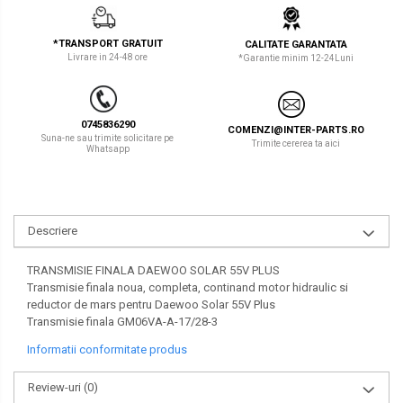
LIBRA
TEREX
*TRANSPORT GRATUIT
CALITATE GARANTATA
MESSERSI
ZEPPELIN
Livrare in 24-48 ore
*Garantie minim 12-24Luni
NEUSON
VOLVO
NEW HOLLAND
YANMAR
0745836290
COMENZI@INTER-PARTS.RO
Suna-ne sau trimite solicitare pe
Trimite cererea ta aici
Whatsapp
ORENSTEIN & KOPPEL
Utilaje diverse
PEL JOB
SCHAEFF
Descriere
SUMITOMO
TRANSMISIE FINALA DAEWOO SOLAR 55V PLUS
SUNWARD
Transmisie finala noua, completa, continand motor hidraulic si
reductor de mars pentru Daewoo Solar 55V Plus
TAKEUCHI
Transmisie finala GM06VA-A-17/28-3
Informatii conformitate produs
TEREX
VERMEER
Review-uri
(0)