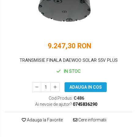
DOOSAN
HYUNDAI
EUROCOMACH
IHI
FAI
JCB
FERMEC
KOBELCO
9.247,30 RON
FIAT HITACHI
KOMATSU
TRANSMISIE FINALA DAEWOO SOLAR 55V PLUS
GEHL
LIBRA
IN STOC
HANIX
KUBOTA
ADAUGA IN COS
HINOWA
MESSERSI
Cod Produs:
C486
HITACHI
NEUSON
Ai nevoie de ajutor?
0745836290
HYUNDAI
NEW HOLLAND
Adauga la Favorite
Cere informatii
IHI
SUNWARD
KOBELCO
TAKEUCHI