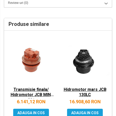
Review-uri
(0)
VOLVO
ZEPPELIN
Produse similare
YANMAR
Transmisie finala/
Hidromotor mars JCB
Hidromotor JCB MINI
130LC
801
6.141,12 RON
16.908,60 RON
ADAUGA IN COS
ADAUGA IN COS