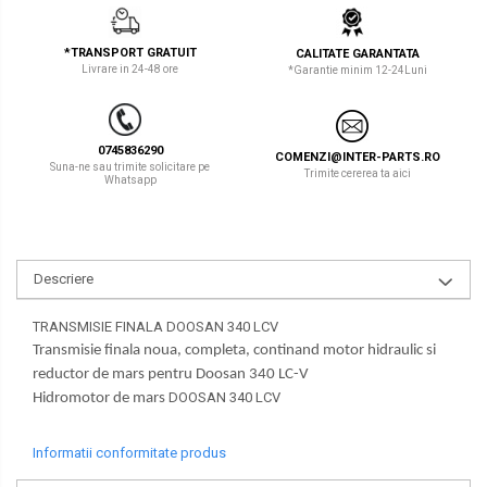
LIBRA
TEREX
*TRANSPORT GRATUIT
CALITATE GARANTATA
MESSERSI
ZEPPELIN
Livrare in 24-48 ore
*Garantie minim 12-24Luni
NEUSON
VOLVO
NEW HOLLAND
YANMAR
0745836290
COMENZI@INTER-PARTS.RO
Suna-ne sau trimite solicitare pe
Trimite cererea ta aici
Whatsapp
ORENSTEIN & KOPPEL
Utilaje diverse
PEL JOB
SCHAEFF
Descriere
SUMITOMO
TRANSMISIE FINALA DOOSAN 340 LCV
SUNWARD
Transmisie finala noua, completa, continand motor hidraulic si
reductor de mars pentru Doosan 340 LC-V
TAKEUCHI
DOOSAN 340 LCV
Hidromotor de mars
TEREX
Informatii conformitate produs
VERMEER