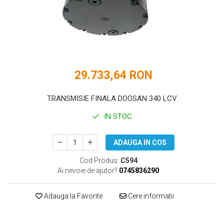
DOOSAN
HYUNDAI
EUROCOMACH
IHI
FAI
JCB
FERMEC
KOBELCO
29.733,64 RON
FIAT HITACHI
KOMATSU
TRANSMISIE FINALA DOOSAN 340 LCV
GEHL
LIBRA
IN STOC
HANIX
KUBOTA
ADAUGA IN COS
HINOWA
MESSERSI
Cod Produs:
C594
HITACHI
NEUSON
Ai nevoie de ajutor?
0745836290
HYUNDAI
NEW HOLLAND
Adauga la Favorite
Cere informatii
IHI
SUNWARD
KOBELCO
TAKEUCHI