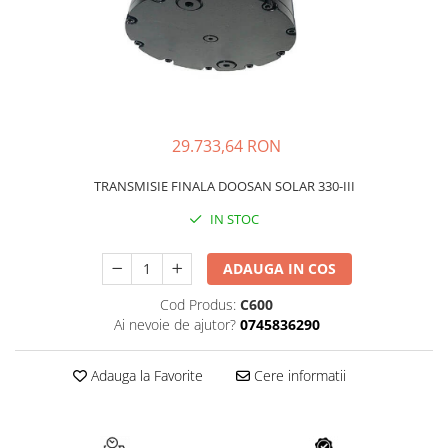
FAI
JCB
FERMEC
KOBELCO
FIAT HITACHI
KOMATSU
GEHL
LIBRA
29.733,64 RON
HANIX
KUBOTA
HINOWA
MESSERSI
TRANSMISIE FINALA DOOSAN SOLAR 330-III
HITACHI
NEUSON
IN STOC
HYUNDAI
NEW HOLLAND
ADAUGA IN COS
IHI
SUNWARD
KOBELCO
TAKEUCHI
Cod Produs:
C600
Ai nevoie de ajutor?
0745836290
LIBRA
TEREX
MESSERSI
ZEPPELIN
Adauga la Favorite
Cere informatii
NEUSON
VOLVO
NEW HOLLAND
YANMAR