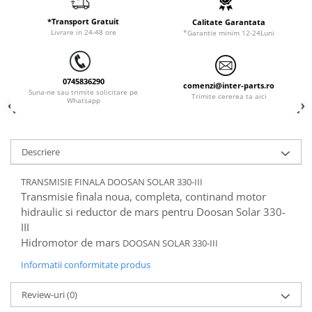
ORENSTEIN & KOPPEL
Utilaje diverse
*Transport Gratuit
Calitate Garantata
PEL JOB
Livrare in 24-48 ore
*Garantie minim 12-24Luni
SCHAEFF
SUMITOMO
0745836290
comenzi@inter-parts.ro
SUNWARD
Suna-ne sau trimite solicitare pe
Trimite cererea ta aici
Whatsapp
TAKEUCHI
TEREX
Descriere
VERMEER
VOLVO
TRANSMISIE FINALA DOOSAN SOLAR 330-III
Transmisie finala noua, completa, continand motor
ZEPPELIN
hidraulic si reductor de mars pentru Doosan Solar 330-
YANMAR
III
Hidromotor de mars
DOOSAN SOLAR 330-III
Informatii conformitate produs
Review-uri
(0)