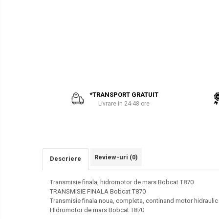
PARBRIZE
AIRMANN
SI
ATLAS
GEAMURI
SASIU-
CAROSERIE
DAEWOO
Piese
DOOSAN
Bobcat
EUROCOMACH
FAI
*TRANSPORT GRATUIT
FERMEC
Livrare in 24-48 ore
FIAT HITACHI
GEHL
HANIX
HINOWA
Review-uri
(0)
Descriere
HITACHI
Transmisie finala, hidromotor de mars Bobcat T870
HYUNDAI
TRANSMISIE FINALA Bobcat T870
Transmisie finala noua, completa, continand motor hidrauli
IHI
Hidromotor de mars Bobcat T870
KOBELCO