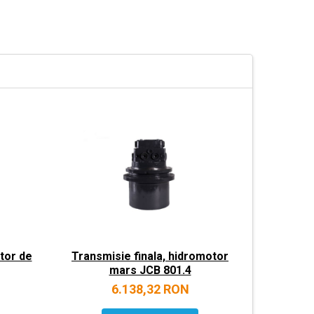
tor de
Transmisie finala, hidromotor
Transmis
mars JCB 801.4
6.138,32 RON