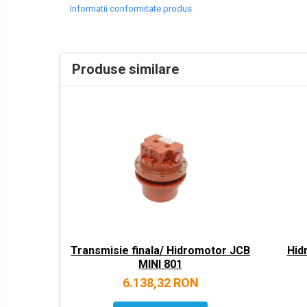
Informatii conformitate produs
LIBRA
MESSERSI
NEUSON
Produse similare
NEW HOLLAND
ORENSTEIN & KOPPEL
PEL JOB
SCHAEFF
SUMITOMO
SUNWARD
TAKEUCHI
TEREX
Transmisie finala/ Hidromotor JCB
Hid
VERMEER
MINI 801
VOLVO
6.138,32 RON
ZEPPELIN