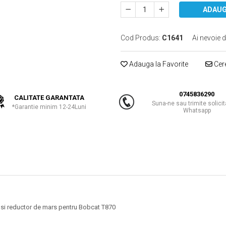
ADAUG
Cod Produs:
C1641
Ai nevoie d
Adauga la Favorite
Cere
0745836290
CALITATE GARANTATA
Suna-ne sau trimite solicit
*Garantie minim 12-24Luni
Whatsapp
c si reductor de mars pentru Bobcat T870