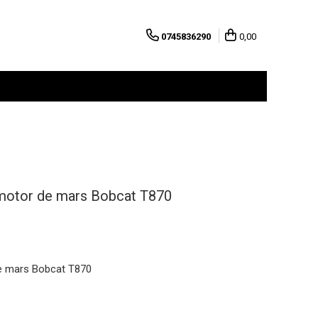
0745836290
0,00
romotor de mars Bobcat T870
de mars Bobcat T870