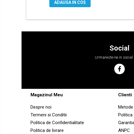
ADAUGA IN COS
YANMAR
BOBCAT
CASE
CATERPILLAR
DAEWOO
Social
DOOSAN
Urmareste-ne in social
FIAT HITACHI
GEHL
HANIX
HINOWA
Magazinul Meu
Clienti
HITACHI
HYUNDAI
Despre noi
Metode 
Termeni si Conditii
Politica
IHI
Politica de Confidentialitate
Garanti
JCB
Politica de livrare
ANPC
KOBELCO