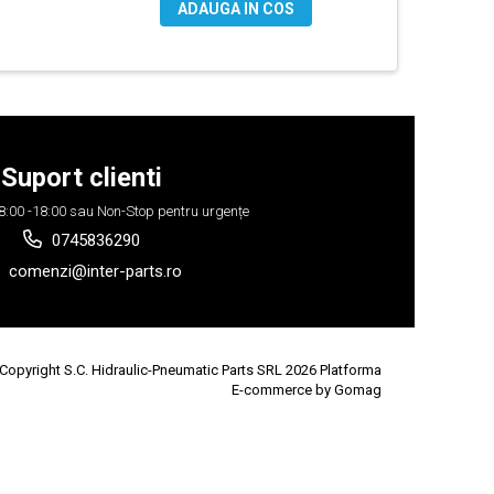
ADAUGA IN COS
Suport clienti
 08:00 -18:00 sau Non-Stop pentru urgențe
0745836290
comenzi@inter-parts.ro
Copyright S.C. Hidraulic-Pneumatic Parts SRL 2026
Platforma
E-commerce by Gomag