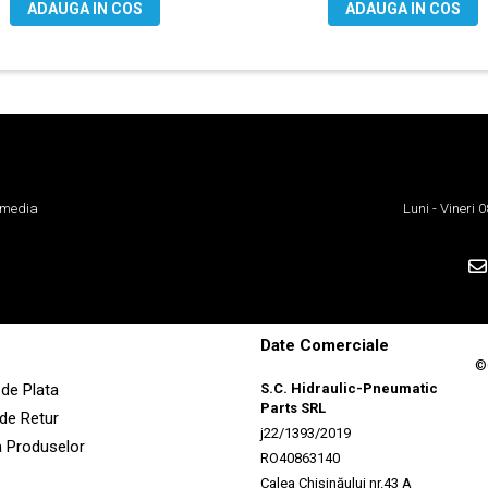
ADAUGA IN COS
ADAUGA IN COS
 media
Luni - Vineri
Date Comerciale
©
de Plata
S.C. Hidraulic-Pneumatic
Parts SRL
 de Retur
j22/1393/2019
a Produselor
RO40863140
Calea Chișinăului nr.43 A