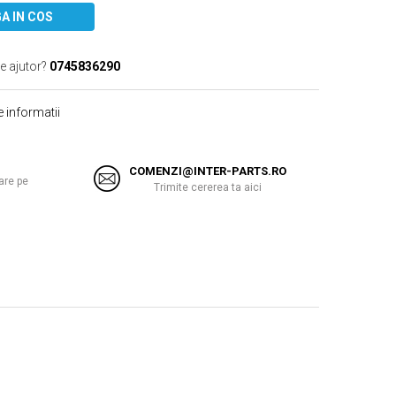
A IN COS
e ajutor?
0745836290
 informatii
COMENZI@INTER-PARTS.RO
are pe
Trimite cererea ta aici