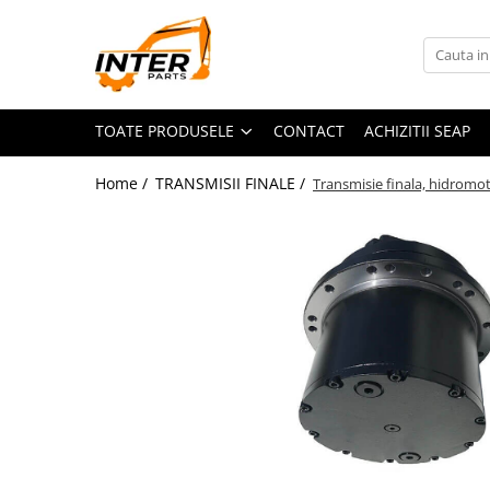
Toate Produsele
PIESE JCB
TOATE PRODUSELE
CONTACT
ACHIZITII SEAP
PIESE KOMATSU
PIESE CATERPILLAR
Home /
TRANSMISII FINALE /
Transmisie finala, hidrom
PIESE PUNTE CARRARO
SENILE CAUCIUC
SENILE DUPA DIMENSIUNI
CATERPILLAR
JCB
KOMATSU
BOBCAT
CASE
KUBOTA