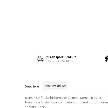
AIRMANN
ATLAS
DAEWOO
DOOSAN
EUROCOMACH
FAI
FERMEC
FIAT HITACHI
*Transport Gratuit
Livrare in 24-48 ore
GEHL
HANIX
HINOWA
HITACHI
Review-uri
(0)
Descriere
HYUNDAI
Transmisie finala, hidromotor de mars Komatsu PC95
IHI
Transmisie finala noua, completa, continand motor hidraul
KOBELCO
Komatsu PC95