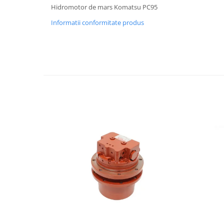
Hidromotor de mars Komatsu PC95
LIBRA
Informatii conformitate produs
MESSERSI
NEUSON
NEW HOLLAND
ORENSTEIN & KOPPEL
PEL JOB
SCHAEFF
SUMITOMO
SUNWARD
TAKEUCHI
TEREX
VERMEER
VOLVO
ZEPPELIN