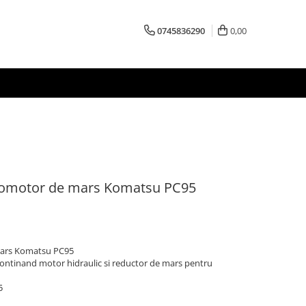
0745836290
0,00
dromotor de mars Komatsu PC95
 mars Komatsu PC95
continand motor hidraulic si reductor de mars pentru
5