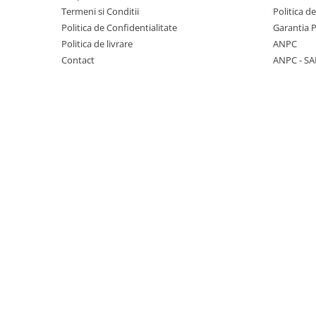
Termeni si Conditii
Politica d
KOBELCO
Politica de Confidentialitate
Garantia 
KOMATSU
Politica de livrare
ANPC
LIBRA
Contact
ANPC - SA
KUBOTA
MESSERSI
NEUSON
NEW HOLLAND
SUNWARD
TAKEUCHI
TEREX
ZEPPELIN
VOLVO
YANMAR
Utilaje diverse