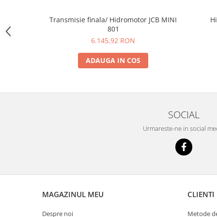
YANMAR
Transmisie finala/ Hidromotor JCB MINI
H
TRANSMISII FINALE
801
BOBCAT
6.145,92 RON
CASE
ADAUGA IN COS
CATERPILLAR
DAEWOO
DOOSAN
FIAT HITACHI
SOCIAL
GEHL
Urmareste-ne in social me
HANIX
HINOWA
HITACHI
HYUNDAI
MAGAZINUL MEU
CLIENTI
IHI
JCB
Despre noi
Metode de