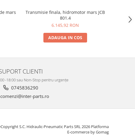
 de mars
Transmisie finala, hidromotor mars JCB
Transmisi
801.4
6.145,92 RON
ADAUGA IN COS
SUPORT CLIENTI
8:00 -18:00 sau Non-Stop pentru urgențe
0745836290
comenzi@inter-parts.ro
Copyright S.C. Hidraulic-Pneumatic Parts SRL 2026
Platforma
E-commerce by Gomag