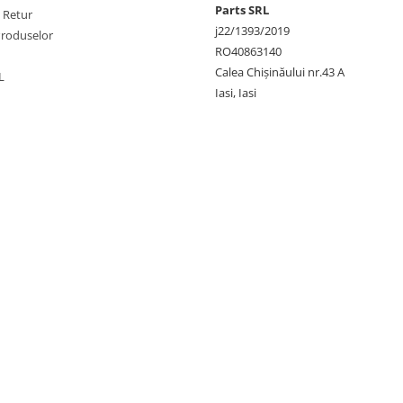
Parts SRL
e Retur
j22/1393/2019
Produselor
RO40863140
Calea Chișinăului nr.43 A
L
Iasi, Iasi