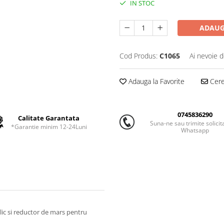
IN STOC
ADAUG
Cod Produs:
C1065
Ai nevoie d
Adauga la Favorite
Cere 
0745836290
Calitate Garantata
Suna-ne sau trimite solicit
*Garantie minim 12-24Luni
Whatsapp
ic si reductor de mars pentru