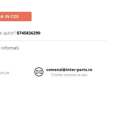
A IN COS
e ajutor?
0745836290
informatii
comenzi@inter-parts.ro
are pe
Trimite cererea ta aici