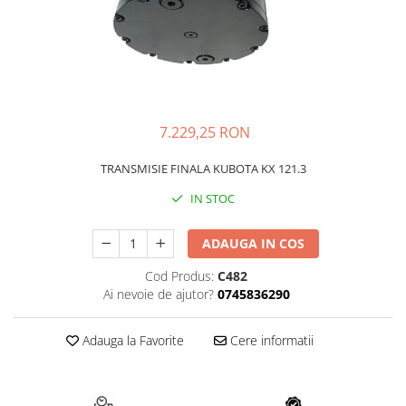
AIRMANN
ATLAS
DAEWOO
DOOSAN
EUROCOMACH
7.229,25 RON
FAI
TRANSMISIE FINALA KUBOTA KX 121.3
FERMEC
IN STOC
FIAT HITACHI
GEHL
ADAUGA IN COS
HANIX
Cod Produs:
C482
HINOWA
Ai nevoie de ajutor?
0745836290
HITACHI
Adauga la Favorite
Cere informatii
HYUNDAI
IHI
KOBELCO