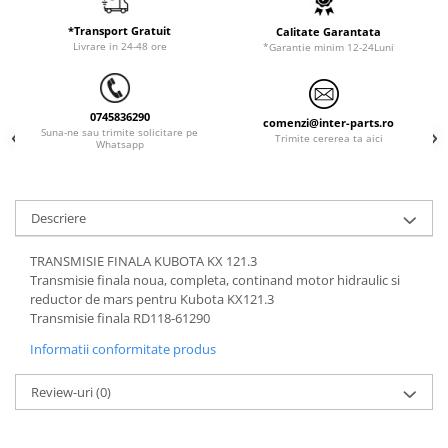
LIBRA
*Transport Gratuit
Calitate Garantata
Livrare in 24-48 ore
*Garantie minim 12-24Luni
MESSERSI
NEUSON
NEW HOLLAND
0745836290
comenzi@inter-parts.ro
Suna-ne sau trimite solicitare pe
Trimite cererea ta aici
Whatsapp
ORENSTEIN & KOPPEL
PEL JOB
SCHAEFF
Descriere
SUMITOMO
TRANSMISIE FINALA KUBOTA KX 121.3
SUNWARD
Transmisie finala noua, completa, continand motor hidraulic si
reductor de mars pentru Kubota KX121.3
TAKEUCHI
Transmisie finala RD118-61290
TEREX
Informatii conformitate produs
VERMEER
Review-uri
(0)
VOLVO
ZEPPELIN