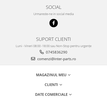
KOBELCO
SOCIAL
KOMATSU
Urmareste-ne in social media
LIBRA
KUBOTA
MESSERSI
SUPORT CLIENTI
NEUSON
Luni - Vineri 08:00 -18:00 sau Non-Stop pentru urgențe
NEW HOLLAND
0745836290
SUNWARD
comenzi@inter-parts.ro
TAKEUCHI
TEREX
MAGAZINUL MEU
ZEPPELIN
CLIENTI
VOLVO
YANMAR
DATE COMERCIALE
Utilaje diverse