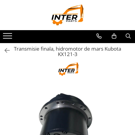
Toate Produsele
PIESE JCB
PIESE KOMATSU
PIESE CATERPILLAR
Transmisie finala, hidromotor de mars Kubota
KX121-3
PIESE PUNTE CARRARO
SENILE CAUCIUC
SENILE DUPA DIMENSIUNI
CATERPILLAR
JCB
KOMATSU
BOBCAT
CASE
KUBOTA