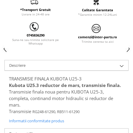
ORENSTEIN & KOPPEL
Utilaje diverse
*Transport Gratuit
Calitate Garantata
PEL JOB
Livrare in 24-48 ore
*Garantie minim 12-24Luni
SCHAEFF
SUMITOMO
0745836290
comenzi@inter-parts.ro
SUNWARD
Suna-ne sau trimite solicitare pe
Trimite cererea ta aici
Whatsapp
TAKEUCHI
TEREX
Descriere
VERMEER
VOLVO
TRANSMISIE FINALA KUBOTA U25-3
Kubota U25.3 reductor de mars, transmisie finala.
ZEPPELIN
Transmisie finala noua pentru
KUBOTA U25-3
,
YANMAR
completa, continand motor hidraulic si reductor de
mars.
Transmisie
RG248-61290, RB511-61290
Informatii conformitate produs