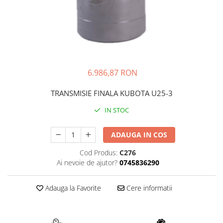
FAI
JCB
FERMEC
KOBELCO
FIAT HITACHI
KOMATSU
GEHL
LIBRA
6.986,87 RON
HANIX
KUBOTA
HINOWA
MESSERSI
TRANSMISIE FINALA KUBOTA U25-3
HITACHI
NEUSON
IN STOC
HYUNDAI
NEW HOLLAND
IHI
SUNWARD
ADAUGA IN COS
KOBELCO
TAKEUCHI
Cod Produs:
C276
Ai nevoie de ajutor?
0745836290
LIBRA
TEREX
MESSERSI
ZEPPELIN
Adauga la Favorite
Cere informatii
NEUSON
VOLVO
NEW HOLLAND
YANMAR