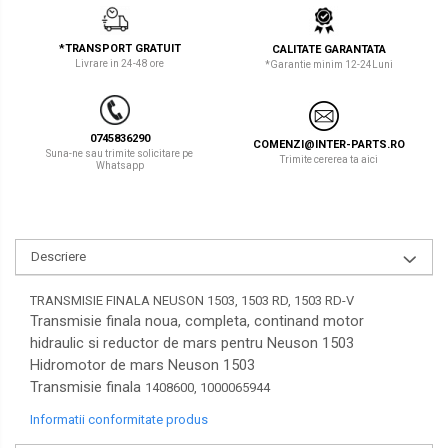
LIBRA
TEREX
*TRANSPORT GRATUIT
CALITATE GARANTATA
MESSERSI
ZEPPELIN
Livrare in 24-48 ore
*Garantie minim 12-24Luni
NEUSON
VOLVO
NEW HOLLAND
YANMAR
0745836290
COMENZI@INTER-PARTS.RO
Suna-ne sau trimite solicitare pe
Trimite cererea ta aici
Whatsapp
ORENSTEIN & KOPPEL
Utilaje diverse
PEL JOB
SCHAEFF
Descriere
SUMITOMO
TRANSMISIE FINALA NEUSON 1503, 1503 RD, 1503 RD-V
SUNWARD
Transmisie finala noua, completa, continand motor
hidraulic si reductor de mars pentru Neuson 1503
TAKEUCHI
Hidromotor de mars Neuson 1503
Transmisie finala
1408600, 1000065944
TEREX
Informatii conformitate produs
VERMEER