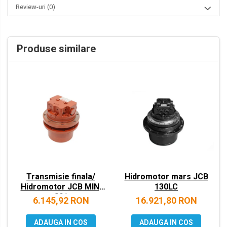
Review-uri
(0)
VOLVO
ZEPPELIN
Produse similare
YANMAR
Transmisie finala/
Hidromotor mars JCB
Hidromotor JCB MINI
130LC
801
6.145,92 RON
16.921,80 RON
ADAUGA IN COS
ADAUGA IN COS