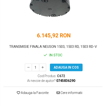
DOOSAN
HYUNDAI
EUROCOMACH
IHI
FAI
JCB
FERMEC
KOBELCO
6.145,92 RON
FIAT HITACHI
KOMATSU
TRANSMISIE FINALA NEUSON 1503, 1503 RD, 1503 RD-V
GEHL
LIBRA
IN STOC
HANIX
KUBOTA
ADAUGA IN COS
HINOWA
MESSERSI
Cod Produs:
C672
HITACHI
NEUSON
Ai nevoie de ajutor?
0745836290
HYUNDAI
NEW HOLLAND
Adauga la Favorite
Cere informatii
IHI
SUNWARD
KOBELCO
TAKEUCHI