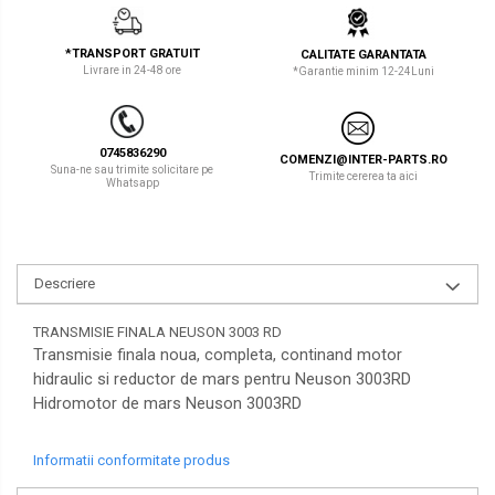
LIBRA
TEREX
*TRANSPORT GRATUIT
CALITATE GARANTATA
MESSERSI
ZEPPELIN
Livrare in 24-48 ore
*Garantie minim 12-24Luni
NEUSON
VOLVO
NEW HOLLAND
YANMAR
0745836290
COMENZI@INTER-PARTS.RO
Suna-ne sau trimite solicitare pe
Trimite cererea ta aici
Whatsapp
ORENSTEIN & KOPPEL
Utilaje diverse
PEL JOB
SCHAEFF
Descriere
SUMITOMO
TRANSMISIE FINALA NEUSON 3003 RD
SUNWARD
Transmisie finala noua, completa, continand motor
hidraulic si reductor de mars pentru Neuson 3003RD
TAKEUCHI
Hidromotor de mars Neuson 3003RD
TEREX
Informatii conformitate produs
VERMEER