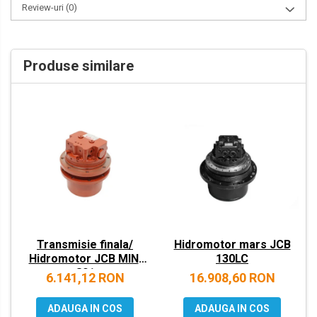
Review-uri
(0)
VOLVO
ZEPPELIN
Produse similare
YANMAR
Transmisie finala/
Hidromotor mars JCB
Hidromotor JCB MINI
130LC
801
6.141,12 RON
16.908,60 RON
ADAUGA IN COS
ADAUGA IN COS