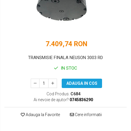
DOOSAN
HYUNDAI
EUROCOMACH
IHI
FAI
JCB
FERMEC
KOBELCO
7.409,74 RON
FIAT HITACHI
KOMATSU
TRANSMISIE FINALA NEUSON 3003 RD
GEHL
LIBRA
IN STOC
HANIX
KUBOTA
ADAUGA IN COS
HINOWA
MESSERSI
Cod Produs:
C684
HITACHI
NEUSON
Ai nevoie de ajutor?
0745836290
HYUNDAI
NEW HOLLAND
Adauga la Favorite
Cere informatii
IHI
SUNWARD
KOBELCO
TAKEUCHI