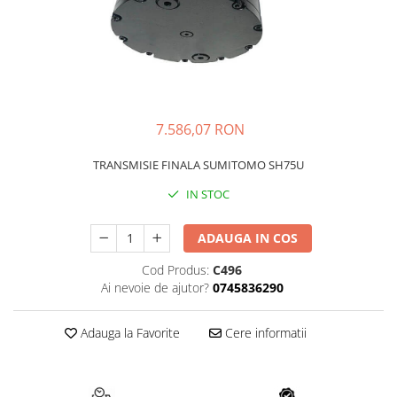
FAI
JCB
FERMEC
KOBELCO
FIAT HITACHI
KOMATSU
GEHL
LIBRA
7.586,07 RON
HANIX
KUBOTA
HINOWA
MESSERSI
TRANSMISIE FINALA SUMITOMO SH75U
HITACHI
NEUSON
IN STOC
HYUNDAI
NEW HOLLAND
ADAUGA IN COS
IHI
SUNWARD
KOBELCO
TAKEUCHI
Cod Produs:
C496
Ai nevoie de ajutor?
0745836290
LIBRA
TEREX
MESSERSI
ZEPPELIN
Adauga la Favorite
Cere informatii
NEUSON
VOLVO
NEW HOLLAND
YANMAR