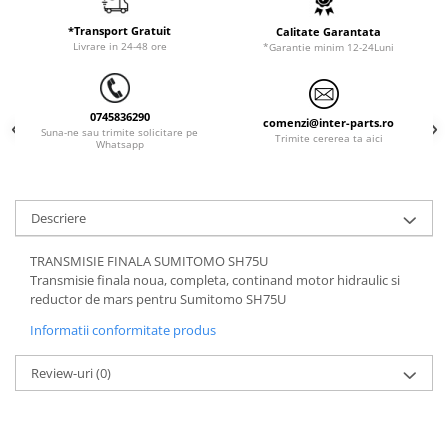
ORENSTEIN & KOPPEL
Utilaje diverse
*Transport Gratuit
Calitate Garantata
PEL JOB
Livrare in 24-48 ore
*Garantie minim 12-24Luni
SCHAEFF
SUMITOMO
0745836290
comenzi@inter-parts.ro
SUNWARD
Suna-ne sau trimite solicitare pe
Trimite cererea ta aici
Whatsapp
TAKEUCHI
TEREX
Descriere
VERMEER
VOLVO
TRANSMISIE FINALA SUMITOMO SH75U
Transmisie finala noua, completa, continand motor hidraulic si
ZEPPELIN
reductor de mars pentru Sumitomo SH75U
YANMAR
Informatii conformitate produs
Review-uri
(0)