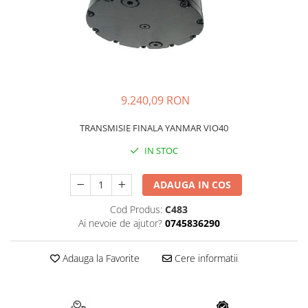
FAI
JCB
FERMEC
KOBELCO
FIAT HITACHI
KOMATSU
GEHL
LIBRA
9.240,09 RON
HANIX
KUBOTA
HINOWA
MESSERSI
TRANSMISIE FINALA YANMAR VIO40
HITACHI
NEUSON
IN STOC
HYUNDAI
NEW HOLLAND
ADAUGA IN COS
IHI
SUNWARD
KOBELCO
TAKEUCHI
Cod Produs:
C483
Ai nevoie de ajutor?
0745836290
LIBRA
TEREX
MESSERSI
ZEPPELIN
Adauga la Favorite
Cere informatii
NEUSON
VOLVO
NEW HOLLAND
YANMAR