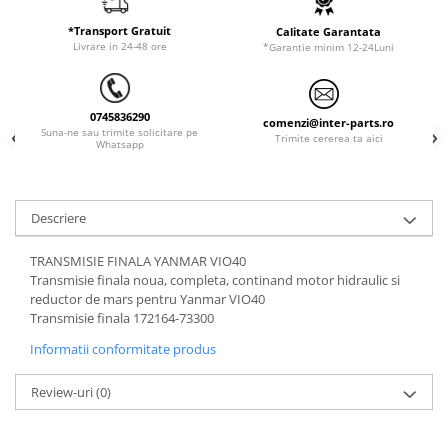
ORENSTEIN & KOPPEL
Utilaje diverse
*Transport Gratuit
Calitate Garantata
PEL JOB
Livrare in 24-48 ore
*Garantie minim 12-24Luni
SCHAEFF
SUMITOMO
0745836290
comenzi@inter-parts.ro
SUNWARD
Suna-ne sau trimite solicitare pe
Trimite cererea ta aici
Whatsapp
TAKEUCHI
TEREX
Descriere
VERMEER
VOLVO
TRANSMISIE FINALA YANMAR VIO40
Transmisie finala noua, completa, continand motor hidraulic si
ZEPPELIN
reductor de mars pentru Yanmar VIO40
YANMAR
Transmisie finala 172164-73300
Informatii conformitate produs
Review-uri
(0)