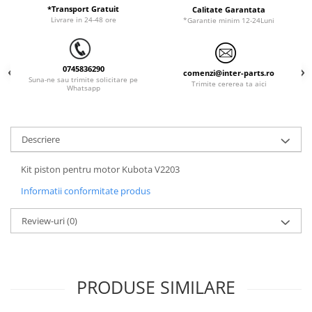
*Transport Gratuit
Calitate Garantata
LIBRA
Livrare in 24-48 ore
*Garantie minim 12-24Luni
MESSERSI
NEUSON
0745836290
comenzi@inter-parts.ro
Suna-ne sau trimite solicitare pe
NEW HOLLAND
Trimite cererea ta aici
Whatsapp
ORENSTEIN & KOPPEL
PEL JOB
Descriere
SCHAEFF
SUMITOMO
Kit piston pentru motor Kubota V2203
SUNWARD
Informatii conformitate produs
TAKEUCHI
Review-uri
(0)
TEREX
VERMEER
VOLVO
PRODUSE SIMILARE
ZEPPELIN