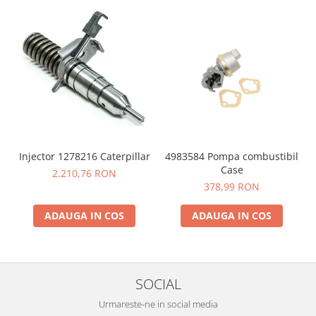
YANMAR
TRANSMISII FINALE
BOBCAT
CASE
CATERPILLAR
DAEWOO
DOOSAN
4983584 Pompa combustibil
Injector 1278216 Caterpillar
FIAT HITACHI
Case
2.210,76 RON
GEHL
378,99 RON
HANIX
ADAUGA IN COS
ADAUGA IN COS
HINOWA
HITACHI
HYUNDAI
SOCIAL
IHI
Urmareste-ne in social media
JCB