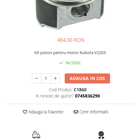
AIRMANN
ATLAS
DAEWOO
DOOSAN
484,00 RON
EUROCOMACH
FAI
Kit piston pentru motor Kubota V2203
FERMEC
IN STOC
FIAT HITACHI
ADAUGA IN COS
GEHL
HANIX
Cod Produs:
C1860
Ai nevoie de ajutor?
0745836290
HINOWA
HITACHI
Adauga la Favorite
Cere informatii
HYUNDAI
IHI
KOBELCO