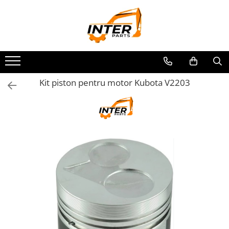
Toate Produsele
PIESE JCB
PIESE KOMATSU
PIESE CATERPILLAR
Kit piston pentru motor Kubota V2203
PIESE PUNTE CARRARO
SENILE CAUCIUC
SENILE DUPA DIMENSIUNI
CATERPILLAR
JCB
KOMATSU
BOBCAT
CASE
KUBOTA