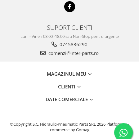
KOBELCO
KOMATSU
SUPORT CLIENTI
LIBRA
KUBOTA
Luni - Vineri 08:00 -18:00 sau Non-Stop pentru urgențe
0745836290
MESSERSI
comenzi@inter-parts.ro
NEUSON
NEW HOLLAND
MAGAZINUL MEU
SUNWARD
TAKEUCHI
CLIENTI
TEREX
DATE COMERCIALE
ZEPPELIN
VOLVO
YANMAR
©Copyright S.C. Hidraulic-Pneumatic Parts SRL 2026
Platforma E-
commerce by Gomag
Utilaje diverse