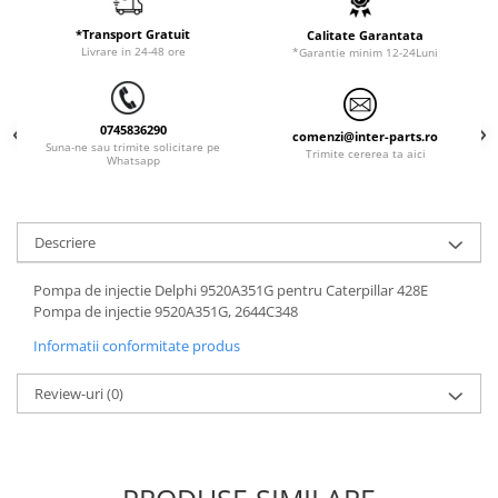
ORENSTEIN & KOPPEL
Utilaje diverse
*Transport Gratuit
Calitate Garantata
PEL JOB
Livrare in 24-48 ore
*Garantie minim 12-24Luni
SCHAEFF
SUMITOMO
0745836290
comenzi@inter-parts.ro
SUNWARD
Suna-ne sau trimite solicitare pe
Trimite cererea ta aici
Whatsapp
TAKEUCHI
TEREX
Descriere
VERMEER
VOLVO
Pompa de injectie Delphi 9520A351G pentru Caterpillar 428E
Pompa de injectie 9520A351G, 2644C348
ZEPPELIN
Informatii conformitate produs
YANMAR
Review-uri
(0)