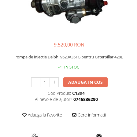
FAI
JCB
FERMEC
KOBELCO
FIAT HITACHI
KOMATSU
GEHL
LIBRA
9.520,00 RON
HANIX
KUBOTA
HINOWA
MESSERSI
Pompa de injectie Delphi 9520A351G pentru Caterpillar 428E
HITACHI
NEUSON
IN STOC
HYUNDAI
NEW HOLLAND
ADAUGA IN COS
IHI
SUNWARD
KOBELCO
TAKEUCHI
Cod Produs:
C1394
Ai nevoie de ajutor?
0745836290
LIBRA
TEREX
MESSERSI
ZEPPELIN
Adauga la Favorite
Cere informatii
NEUSON
VOLVO
NEW HOLLAND
YANMAR