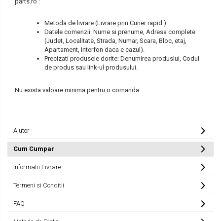
parts.ro :
LIBRA
TEREX
Metoda de livrare (Livrare prin Curier rapid )
MESSERSI
ZEPPELIN
Datele comenzii: Nume si prenume, Adresa complete
(Judet, Localitate, Strada, Numar, Scara, Bloc, etaj,
NEUSON
VOLVO
Apartament, Interfon daca e cazul).
Precizati produsele dorite: Denumirea produslui, Codul
NEW HOLLAND
YANMAR
de produs sau link-ul produsului.
ORENSTEIN & KOPPEL
Utilaje diverse
Nu exista valoare minima pentru o comanda.
PEL JOB
SCHAEFF
Ajutor
SUMITOMO
Cum Cumpar
SUNWARD
Informatii Livrare
TAKEUCHI
Termeni si Conditii
TEREX
FAQ
VERMEER