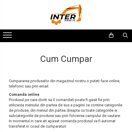
SENILE CAUCIUC
TRANSMISII FINALE
PIESE MOTOR
CALE DE RULARE
ATASAMENTE
PARBRIZE SI GEAMURI
SASIU-CAROSERIE
SENILE DUPA DIMENSIUNI
BOBCAT
Pompe injectie-injectoare
Piese cale rulare: idler, sprocket,
Picoane, Piese de picon
Parbrize si geamuri
Coroane rotire
role
CATERPILLAR
CASE
Piese de motor Deutz
Cupe excavator
Bolturi-Bucse
Anvelope
JCB
CATERPILLAR
Piese de motor Perkins
Cum Cumpar
KOMATSU
DAEWOO
Piese de motor Kubota
BOBCAT
DOOSAN
Electromotoare si alternatoare
Cumpararea produselor din magazinul nostru o puteti face online,
CASE
FIAT HITACHI
Turbosuflante
telefonic sau prin email.
Comanda online
KUBOTA
GEHL
Produsul pe care doriti sa il comandati poate fi gasit fie prin
utilizarea meniului din partea de sus a paginii ce contine categoriile
AIRMANN
HANIX
de produse, din meniul din partea dreapta cu toate categoriile si
subcategoriile de produse sau prin folosirea campului de cautare.
ATLAS
HINOWA
In momentul in care ati apasat comanda produsul va fi automat
transferat in cosul de cumparaturi.
DAEWOO
HITACHI