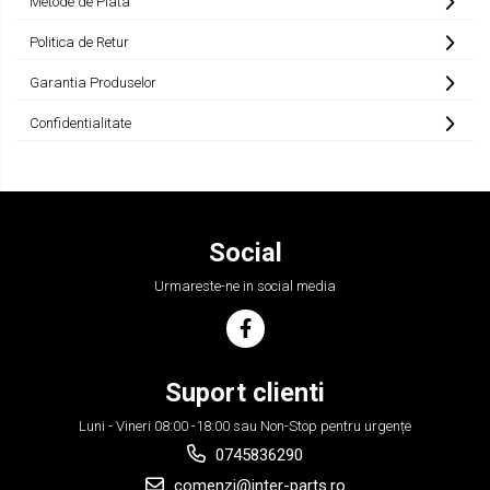
Metode de Plata
VOLVO
Politica de Retur
ZEPPELIN
Garantia Produselor
YANMAR
Confidentialitate
Social
Urmareste-ne in social media
Suport clienti
Luni - Vineri 08:00 -18:00 sau Non-Stop pentru urgențe
0745836290
comenzi@inter-parts.ro