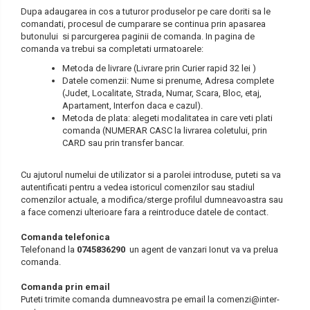
Dupa adaugarea in cos a tuturor produselor pe care doriti sa le
DOOSAN
HYUNDAI
comandati, procesul de cumparare se continua prin apasarea
butonului si parcurgerea paginii de comanda. In pagina de
EUROCOMACH
IHI
comanda va trebui sa completati urmatoarele:
Metoda de livrare (Livrare prin Curier rapid 32 lei )
FAI
JCB
Datele comenzii: Nume si prenume, Adresa complete
(Judet, Localitate, Strada, Numar, Scara, Bloc, etaj,
FERMEC
KOBELCO
Apartament, Interfon daca e cazul).
Metoda de plata: alegeti modalitatea in care veti plati
FIAT HITACHI
KOMATSU
comanda (NUMERAR CASC la livrarea coletului, prin
CARD sau prin transfer bancar.
GEHL
LIBRA
HANIX
KUBOTA
Cu ajutorul numelui de utilizator si a parolei introduse, puteti sa va
autentificati pentru a vedea istoricul comenzilor sau stadiul
HINOWA
MESSERSI
comenzilor actuale, a modifica/sterge profilul dumneavoastra sau
a face comenzi ulterioare fara a reintroduce datele de contact.
HITACHI
NEUSON
Comanda telefonica
HYUNDAI
NEW HOLLAND
Telefonand la
0745836290
un agent de vanzari Ionut va va prelua
comanda.
IHI
SUNWARD
Comanda prin email
Puteti trimite comanda dumneavostra pe email la comenzi@inter-
KOBELCO
TAKEUCHI