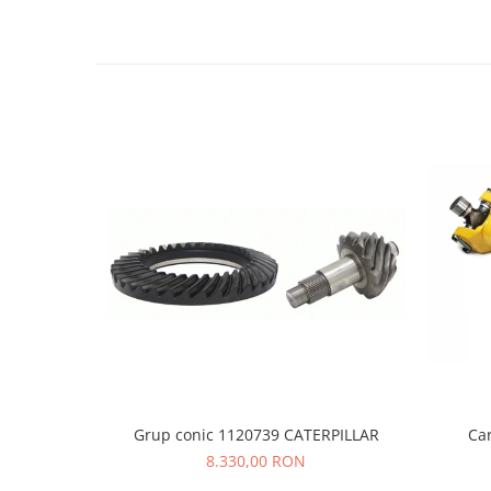
LIBRA
MESSERSI
NEUSON
NEW HOLLAND
ORENSTEIN & KOPPEL
PEL JOB
SCHAEFF
SUMITOMO
SUNWARD
TAKEUCHI
TEREX
VERMEER
VOLVO
Grup conic 1120739 CATERPILLAR
Ca
8.330,00 RON
ZEPPELIN