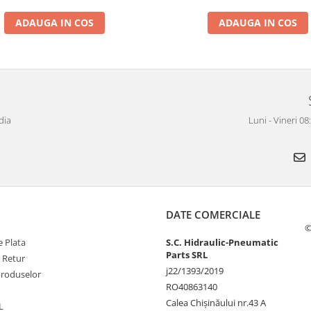
ADAUGA IN COS
ADAUGA IN COS
dia
Luni - Vineri 0
DATE COMERCIALE
©
 Plata
S.C. Hidraulic-Pneumatic
Parts SRL
e Retur
j22/1393/2019
Produselor
RO40863140
Calea Chișinăului nr.43 A
L