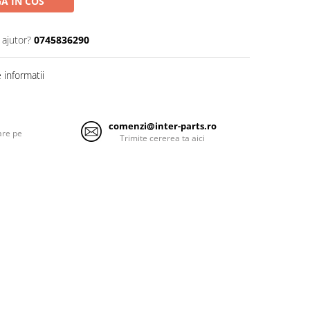
A IN COS
 ajutor?
0745836290
informatii
comenzi@inter-parts.ro
are pe
Trimite cererea ta aici