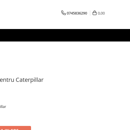
0745836290
0,00
ntru Caterpillar
llar