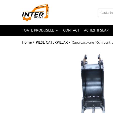
Toate Produsele
PIESE JCB
TOATE PRODUSELE
CONTACT
ACHIZITII SEAP
PIESE KOMATSU
PIESE CATERPILLAR
Home /
PIESE CATERPILLAR /
Cupa excavare 40cm pentru 
PIESE PUNTE CARRARO
SENILE CAUCIUC
SENILE DUPA DIMENSIUNI
CATERPILLAR
JCB
KOMATSU
BOBCAT
CASE
KUBOTA