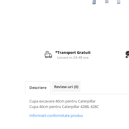
AIRMANN
ATLAS
DAEWOO
DOOSAN
EUROCOMACH
FAI
*Transport Gratuit
FERMEC
Livrare in 24-48 ore
FIAT HITACHI
GEHL
HANIX
Review-uri
(0)
Descriere
HINOWA
HITACHI
Cupa excavare 40cm pentru Caterpillar
Cupa 40cm pentru Caterpillar 428B, 428C
HYUNDAI
Informatii conformitate produs
IHI
KOBELCO