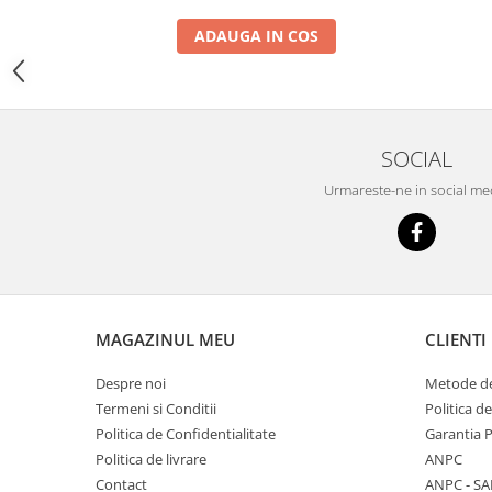
YANMAR
ADAUGA IN COS
TRANSMISII FINALE
BOBCAT
CASE
CATERPILLAR
SOCIAL
DAEWOO
Urmareste-ne in social me
DOOSAN
FIAT HITACHI
GEHL
HANIX
MAGAZINUL MEU
CLIENTI
HINOWA
HITACHI
Despre noi
Metode de
Termeni si Conditii
Politica d
HYUNDAI
Politica de Confidentialitate
Garantia 
IHI
Politica de livrare
ANPC
JCB
Contact
ANPC - SA