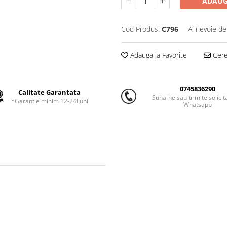
ADAUG
Cod Produs:
C796
Ai nevoie de
Adauga la Favorite
Cere 
0745836290
Calitate Garantata
Suna-ne sau trimite solicit
*Garantie minim 12-24Luni
Whatsapp