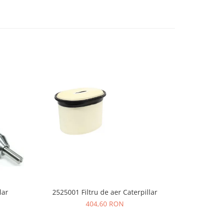
lar
2525001 Filtru de aer Caterpillar
Senil
404,60 RON