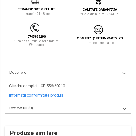
LIBRA
TEREX
*TRANSPORT GRATUIT
CALITATE GARANTATA
Livrare in 24-48 ore
*Garantie minim 12-24Luni
MESSERSI
ZEPPELIN
NEUSON
VOLVO
0745836290
COMENZI@INTER-PARTS.RO
NEW HOLLAND
YANMAR
Suna-ne sau trimite solicitare pe
Trimite cererea ta aici
Whatsapp
ORENSTEIN & KOPPEL
Utilaje diverse
PEL JOB
Descriere
SCHAEFF
SUMITOMO
Cilindru complet JCB 556/60210
Informatii conformitate produs
SUNWARD
Review-uri
(0)
TAKEUCHI
TEREX
VERMEER
Produse similare