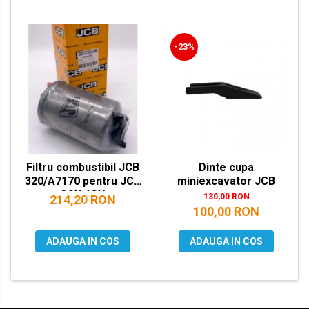
VOLVO
ZEPPELIN
-23%
YANMAR
Filtru combustibil JCB
Dinte cupa
320/A7170 pentru JCB
miniexcavator JCB
3CX 4CX
130,00 RON
214,20 RON
100,00 RON
ADAUGA IN COS
ADAUGA IN COS