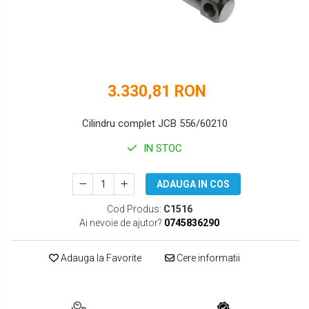
DOOSAN
HYUNDAI
EUROCOMACH
IHI
FAI
JCB
3.330,81 RON
FERMEC
KOBELCO
FIAT HITACHI
KOMATSU
Cilindru complet JCB 556/60210
GEHL
LIBRA
IN STOC
HANIX
KUBOTA
ADAUGA IN COS
HINOWA
MESSERSI
Cod Produs:
C1516
Ai nevoie de ajutor?
0745836290
HITACHI
NEUSON
HYUNDAI
NEW HOLLAND
Adauga la Favorite
Cere informatii
IHI
SUNWARD
KOBELCO
TAKEUCHI