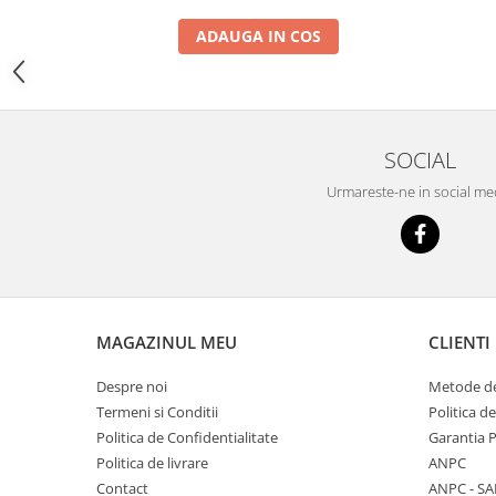
YANMAR
ADAUGA IN COS
TRANSMISII FINALE
BOBCAT
CASE
CATERPILLAR
SOCIAL
DAEWOO
Urmareste-ne in social me
DOOSAN
FIAT HITACHI
GEHL
HANIX
MAGAZINUL MEU
CLIENTI
HINOWA
HITACHI
Despre noi
Metode de
Termeni si Conditii
Politica d
HYUNDAI
Politica de Confidentialitate
Garantia 
IHI
Politica de livrare
ANPC
JCB
Contact
ANPC - SA