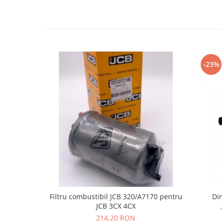
LIBRA
MESSERSI
NEUSON
NEW HOLLAND
-23%
ORENSTEIN & KOPPEL
PEL JOB
SCHAEFF
SUMITOMO
SUNWARD
TAKEUCHI
TEREX
VERMEER
VOLVO
Filtru combustibil JCB 320/A7170 pentru
Di
JCB 3CX 4CX
ZEPPELIN
214,20 RON