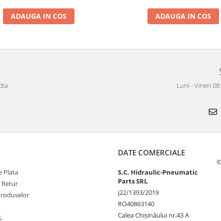
ADAUGA IN COS
ADAUGA IN COS
dia
Luni - Vineri 0
DATE COMERCIALE
©
 Plata
S.C. Hidraulic-Pneumatic
Parts SRL
e Retur
j22/1393/2019
Produselor
RO40863140
Calea Chișinăului nr.43 A
L