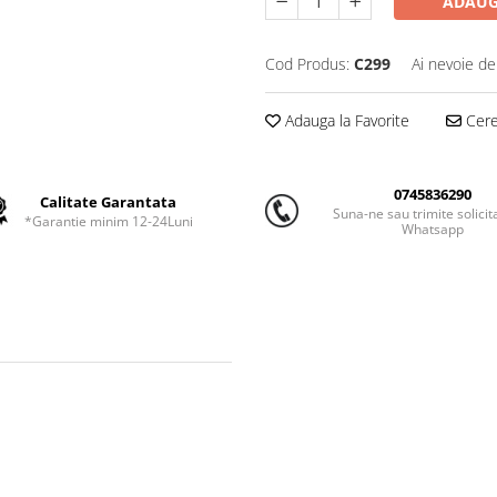
ADAUG
Cod Produs:
C299
Ai nevoie de
Adauga la Favorite
Cere 
0745836290
Calitate Garantata
Suna-ne sau trimite solicit
*Garantie minim 12-24Luni
Whatsapp