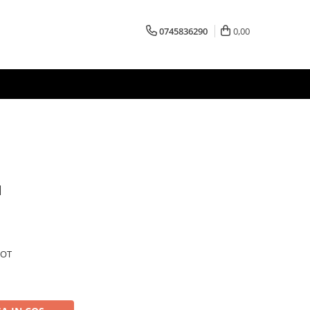
0745836290
0,00
1
BOT