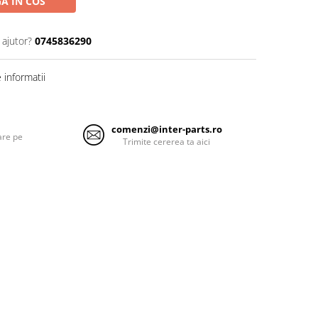
A IN COS
 ajutor?
0745836290
informatii
comenzi@inter-parts.ro
are pe
Trimite cererea ta aici