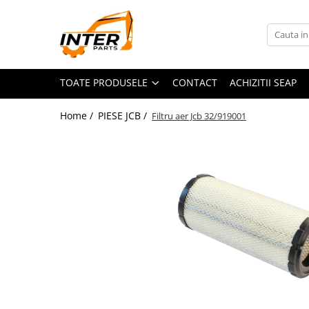
Toate Produsele
PIESE JCB
TOATE PRODUSELE
CONTACT
ACHIZITII SEAP
PIESE KOMATSU
PIESE CATERPILLAR
Home /
PIESE JCB /
Filtru aer Jcb 32/919001
PIESE PUNTE CARRARO
SENILE CAUCIUC
SENILE DUPA DIMENSIUNI
CATERPILLAR
JCB
KOMATSU
BOBCAT
CASE
KUBOTA