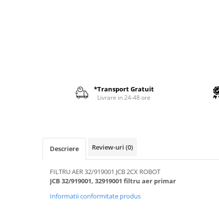
AIRMANN
ATLAS
DAEWOO
DOOSAN
EUROCOMACH
FAI
*Transport Gratuit
FERMEC
Livrare in 24-48 ore
FIAT HITACHI
GEHL
HANIX
Review-uri
(0)
Descriere
HINOWA
HITACHI
FILTRU AER 32/919001 JCB 2CX ROBOT
JCB 32/919001, 32919001 filtru aer primar
HYUNDAI
Informatii conformitate produs
IHI
KOBELCO