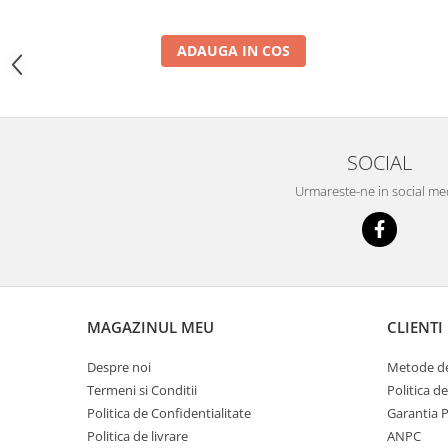
YANMAR
TRANSMISII FINALE
ADAUGA IN COS
BOBCAT
CASE
CATERPILLAR
SOCIAL
DAEWOO
DOOSAN
Urmareste-ne in social me
FIAT HITACHI
GEHL
HANIX
HINOWA
MAGAZINUL MEU
CLIENTI
HITACHI
Despre noi
Metode de
HYUNDAI
Termeni si Conditii
Politica d
IHI
Politica de Confidentialitate
Garantia 
Politica de livrare
ANPC
JCB