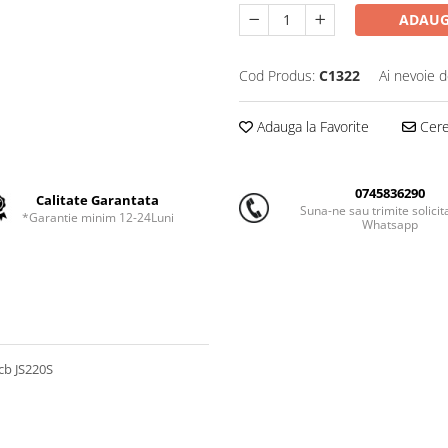
ADAUG
Cod Produs:
C1322
Ai nevoie d
Adauga la Favorite
Cere 
0745836290
Calitate Garantata
Suna-ne sau trimite solicit
*Garantie minim 12-24Luni
Whatsapp
cb JS220S