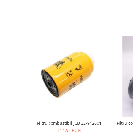
LIBRA
MESSERSI
NEUSON
NEW HOLLAND
ORENSTEIN & KOPPEL
PEL JOB
SCHAEFF
SUMITOMO
SUNWARD
TAKEUCHI
TEREX
VERMEER
VOLVO
Filtru combustibil JCB 32/912001
Filtru c
ZEPPELIN
114,95 RON