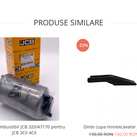
PRODUSE SIMILARE
-23%
ombustibil JCB 320/A7170 pentru
Dinte cupa miniexcavator
JCB 3CX 4CX
130,00 RON
100,00 RO