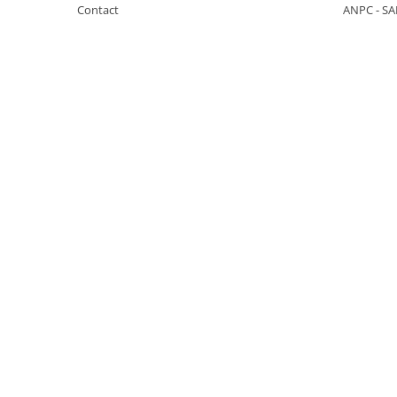
Contact
ANPC - SA
KOBELCO
KOMATSU
LIBRA
KUBOTA
MESSERSI
NEUSON
NEW HOLLAND
SUNWARD
TAKEUCHI
TEREX
ZEPPELIN
VOLVO
YANMAR
Utilaje diverse