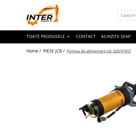
Toate Produsele
PIESE JCB
TOATE PRODUSELE
CONTACT
ACHIZITII SEAP
PIESE KOMATSU
PIESE CATERPILLAR
Home /
PIESE JCB /
Pompa de alimentare Jcb 320/07457
PIESE PUNTE CARRARO
SENILE CAUCIUC
SENILE DUPA DIMENSIUNI
CATERPILLAR
JCB
KOMATSU
BOBCAT
CASE
KUBOTA