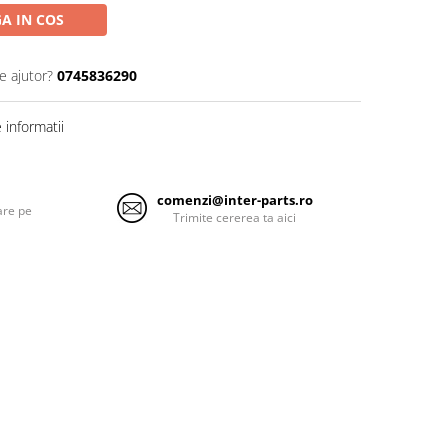
A IN COS
e ajutor?
0745836290
informatii
comenzi@inter-parts.ro
are pe
Trimite cererea ta aici