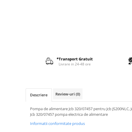
AIRMANN
ATLAS
DAEWOO
DOOSAN
EUROCOMACH
FAI
FERMEC
*Transport Gratuit
Livrare in 24-48 ore
FIAT HITACHI
GEHL
HANIX
HINOWA
Review-uri
(0)
Descriere
HITACHI
Pompa de alimentare Jcb 320/07457 pentru Jcb JS200NLC, J
HYUNDAI
Jcb 320/07457 pompa electrica de alimentare
IHI
Informatii conformitate produs
KOBELCO