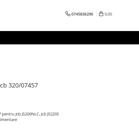
0745836290
0,00
Jcb 320/07457
pentru Jcb JS200NLC, Jcb JS220S
limentare