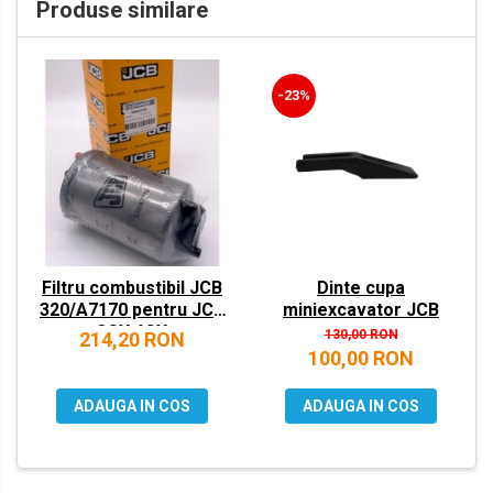
Produse similare
VOLVO
ZEPPELIN
-23%
YANMAR
Filtru combustibil JCB
Dinte cupa
320/A7170 pentru JCB
miniexcavator JCB
3CX 4CX
130,00 RON
214,20 RON
100,00 RON
ADAUGA IN COS
ADAUGA IN COS