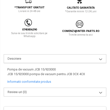
LIBRA
TEREX
*TRANSPORT GRATUIT
CALITATE GARANTATA
Livrare in 24-48 ore
*Garantie minim 12-24Luni
MESSERSI
ZEPPELIN
NEUSON
VOLVO
0745836290
COMENZI@INTER-PARTS.RO
NEW HOLLAND
YANMAR
Suna-ne sau trimite solicitare pe
Trimite cererea ta aici
Whatsapp
ORENSTEIN & KOPPEL
Utilaje diverse
PEL JOB
Descriere
SCHAEFF
SUMITOMO
Pompa de vacuum JCB 15/920000
JCB 15/920000 pompa de vacuum pentru JCB 3CX 4CX
SUNWARD
Informatii conformitate produs
TAKEUCHI
Review-uri
(0)
TEREX
VERMEER