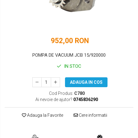
DOOSAN
HYUNDAI
EUROCOMACH
IHI
FAI
JCB
952,00 RON
FERMEC
KOBELCO
FIAT HITACHI
KOMATSU
POMPA DE VACUUM JCB 15/920000
GEHL
LIBRA
IN STOC
HANIX
KUBOTA
ADAUGA IN COS
HINOWA
MESSERSI
Cod Produs:
C780
Ai nevoie de ajutor?
0745836290
HITACHI
NEUSON
HYUNDAI
NEW HOLLAND
Adauga la Favorite
Cere informatii
IHI
SUNWARD
KOBELCO
TAKEUCHI