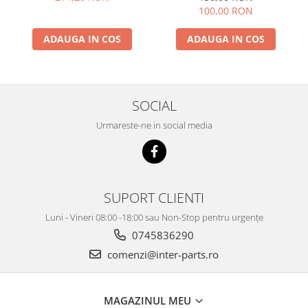
100,00 RON
KOBELCO
KOMATSU
ADAUGA IN COS
ADAUGA IN COS
LIBRA
KUBOTA
MESSERSI
SOCIAL
NEUSON
Urmareste-ne in social media
NEW HOLLAND
SUNWARD
TAKEUCHI
SUPORT CLIENTI
TEREX
Luni - Vineri 08:00 -18:00 sau Non-Stop pentru urgențe
ZEPPELIN
0745836290
VOLVO
comenzi@inter-parts.ro
YANMAR
Utilaje diverse
MAGAZINUL MEU