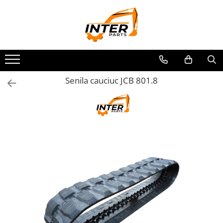
Toate Produsele
PIESE JCB
PIESE KOMATSU
PIESE CATERPILLAR
Senila cauciuc JCB 801.8
PIESE PUNTE CARRARO
SENILE CAUCIUC
SENILE DUPA DIMENSIUNI
CATERPILLAR
JCB
KOMATSU
BOBCAT
CASE
KUBOTA