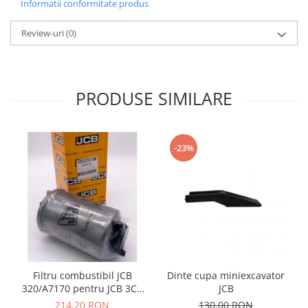
Informatii conformitate produs
YANMAR
TRANSMISII FINALE
Review-uri
(0)
BOBCAT
CASE
CATERPILLAR
PRODUSE SIMILARE
DAEWOO
DOOSAN
-23%
FIAT HITACHI
GEHL
HANIX
HINOWA
HITACHI
HYUNDAI
Filtru combustibil JCB
Dinte cupa miniexcavator
IHI
320/A7170 pentru JCB 3CX
JCB
4CX
JCB
214,20 RON
130,00 RON