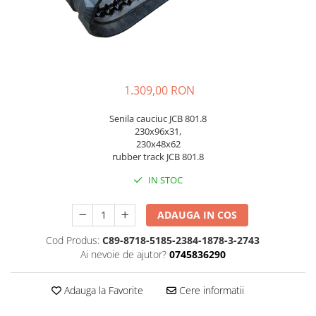
AIRMANN
ATLAS
DAEWOO
DOOSAN
1.309,00 RON
EUROCOMACH
FAI
Senila cauciuc JCB 801.8
230x96x31,
FERMEC
230x48x62
rubber track JCB 801.8
FIAT HITACHI
GEHL
IN STOC
HANIX
ADAUGA IN COS
HINOWA
Cod Produs:
C89-8718-5185-2384-1878-3-2743
HITACHI
Ai nevoie de ajutor?
0745836290
HYUNDAI
IHI
Adauga la Favorite
Cere informatii
KOBELCO