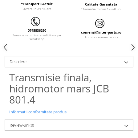
ORENSTEIN & KOPPEL
Utilaje diverse
*Transport Gratuit
Calitate Garantata
Livrare in 24-48 ore
*Garantie minim 12-24Luni
PEL JOB
SCHAEFF
0745836290
SUMITOMO
comenzi@inter-parts.ro
Suna-ne sau trimite solicitare pe
Trimite cererea ta aici
Whatsapp
SUNWARD
TAKEUCHI
TEREX
Descriere
VERMEER
Transmisie finala,
VOLVO
hidromotor mars JCB
ZEPPELIN
801.4
YANMAR
Informatii conformitate produs
Review-uri
(0)