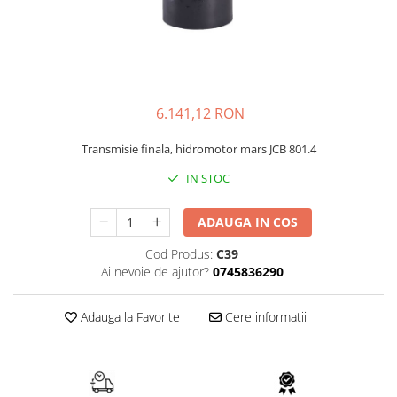
FAI
JCB
FERMEC
KOBELCO
FIAT HITACHI
KOMATSU
GEHL
LIBRA
6.141,12 RON
HANIX
KUBOTA
Transmisie finala, hidromotor mars JCB 801.4
HINOWA
MESSERSI
IN STOC
HITACHI
NEUSON
HYUNDAI
NEW HOLLAND
ADAUGA IN COS
IHI
SUNWARD
Cod Produs:
C39
KOBELCO
TAKEUCHI
Ai nevoie de ajutor?
0745836290
LIBRA
TEREX
Adauga la Favorite
Cere informatii
MESSERSI
ZEPPELIN
NEUSON
VOLVO
NEW HOLLAND
YANMAR