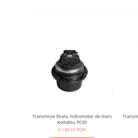
LIBRA
MESSERSI
NEUSON
NEW HOLLAND
ORENSTEIN & KOPPEL
PEL JOB
SCHAEFF
SUMITOMO
SUNWARD
TAKEUCHI
TEREX
VERMEER
Transmisie finala, hidromotor de mars
Transmi
VOLVO
Komatsu PC05
6.138,32 RON
ZEPPELIN