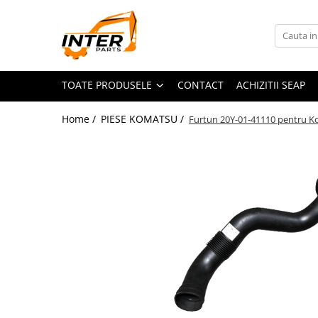
Toate Produsele
PIESE JCB
TOATE PRODUSELE
CONTACT
ACHIZITII SEAP
PIESE KOMATSU
PIESE CATERPILLAR
Home /
PIESE KOMATSU /
Furtun 20Y-01-41110 pentru 
PIESE PUNTE CARRARO
SENILE CAUCIUC
SENILE DUPA DIMENSIUNI
CATERPILLAR
JCB
KOMATSU
BOBCAT
CASE
KUBOTA