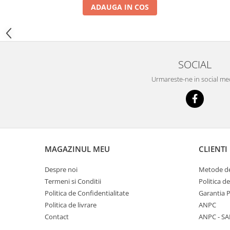
YANMAR
ADAUGA IN COS
TRANSMISII FINALE
BOBCAT
CASE
SOCIAL
CATERPILLAR
Urmareste-ne in social me
DAEWOO
DOOSAN
FIAT HITACHI
GEHL
HANIX
MAGAZINUL MEU
CLIENTI
HINOWA
Despre noi
Metode de
HITACHI
Termeni si Conditii
Politica d
Politica de Confidentialitate
Garantia 
HYUNDAI
Politica de livrare
ANPC
IHI
Contact
ANPC - SA
JCB