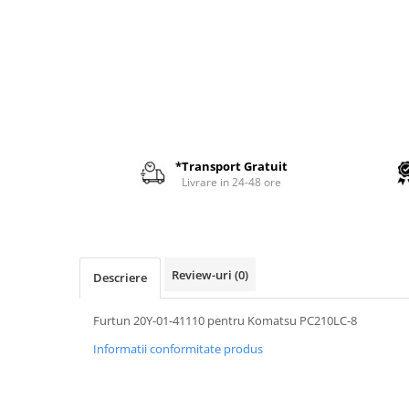
AIRMANN
ATLAS
DAEWOO
DOOSAN
EUROCOMACH
FAI
*Transport Gratuit
FERMEC
Livrare in 24-48 ore
FIAT HITACHI
GEHL
HANIX
Review-uri
(0)
Descriere
HINOWA
HITACHI
Furtun 20Y-01-41110 pentru Komatsu PC210LC-8
HYUNDAI
Informatii conformitate produs
IHI
KOBELCO