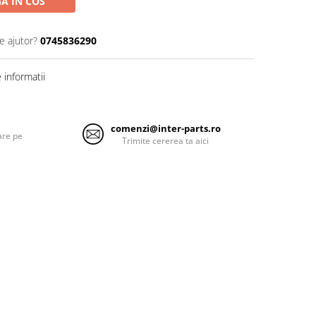
A IN COS
e ajutor?
0745836290
informatii
comenzi@inter-parts.ro
are pe
Trimite cererea ta aici