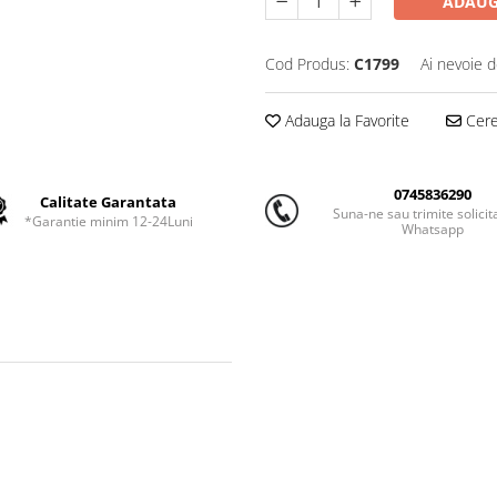
ADAUG
Cod Produs:
C1799
Ai nevoie d
Adauga la Favorite
Cere 
0745836290
Calitate Garantata
Suna-ne sau trimite solicit
*Garantie minim 12-24Luni
Whatsapp