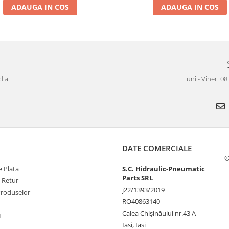
ADAUGA IN COS
ADAUGA IN COS
dia
Luni - Vineri 0
DATE COMERCIALE
©
 Plata
S.C. Hidraulic-Pneumatic
Parts SRL
e Retur
j22/1393/2019
Produselor
RO40863140
Calea Chișinăului nr.43 A
L
Iasi, Iasi