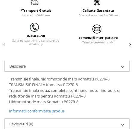
ORENSTEIN & KOPPEL
Utilaje diverse
*Transport Gratuit
Calitate Garantata
PEL JOB
Livrare in 24-48 ore
*Garantie minim 12-24Luni
SCHAEFF
SUMITOMO
0745836290
comenzi@inter-parts.ro
SUNWARD
Suna-ne sau trimite solicitare pe
Trimite cererea ta aici
Whatsapp
TAKEUCHI
TEREX
Descriere
VERMEER
VOLVO
Transmisie finala, hidromotor de mars Komatsu PC27R-8
TRANSMISIE FINALA Komatsu PC27R-8
ZEPPELIN
Transmisie finala noua, completa, continand motor hidraulic si
YANMAR
reductor de mars pentru Komatsu PC27R-8
Hidromotor de mars Komatsu PC27R-8
Informatii conformitate produs
Review-uri
(0)