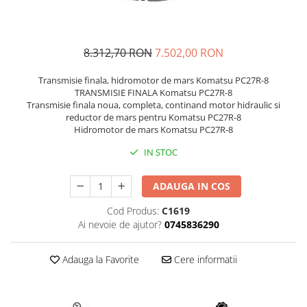
FAI
JCB
FERMEC
KOBELCO
8.312,70 RON
7.502,00 RON
FIAT HITACHI
KOMATSU
GEHL
LIBRA
Transmisie finala, hidromotor de mars Komatsu PC27R-8
TRANSMISIE FINALA Komatsu PC27R-8
HANIX
KUBOTA
Transmisie finala noua, completa, continand motor hidraulic si
reductor de mars pentru Komatsu PC27R-8
HINOWA
MESSERSI
Hidromotor de mars Komatsu PC27R-8
HITACHI
NEUSON
IN STOC
HYUNDAI
NEW HOLLAND
IHI
SUNWARD
ADAUGA IN COS
KOBELCO
TAKEUCHI
Cod Produs:
C1619
Ai nevoie de ajutor?
0745836290
LIBRA
TEREX
MESSERSI
ZEPPELIN
Adauga la Favorite
Cere informatii
NEUSON
VOLVO
NEW HOLLAND
YANMAR