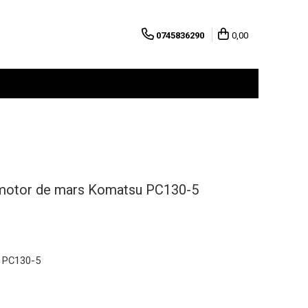
0745836290
0,00
romotor de mars Komatsu PC130-5
 PC130-5