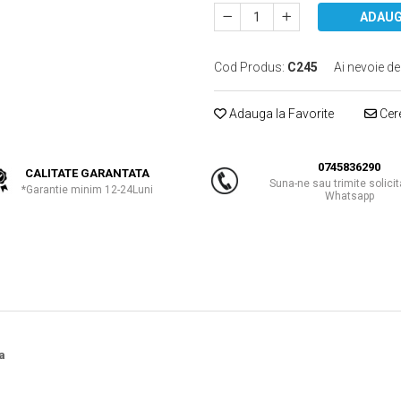
ADAUG
Cod Produs:
C245
Ai nevoie de
Adauga la Favorite
Cere
0745836290
CALITATE GARANTATA
Suna-ne sau trimite solicit
*Garantie minim 12-24Luni
Whatsapp
a