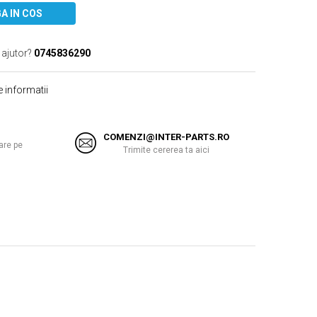
A IN COS
 ajutor?
0745836290
 informatii
COMENZI@INTER-PARTS.RO
are pe
Trimite cererea ta aici