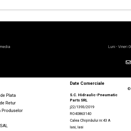
 media
Luni - Vineri
Date Comerciale
©
de Plata
S.C. Hidraulic-Pneumatic
Parts SRL
 de Retur
j22/1393/2019
a Produselor
RO40863140
Calea Chișinăului nr.43 A
 SAL
Iasi, Iasi