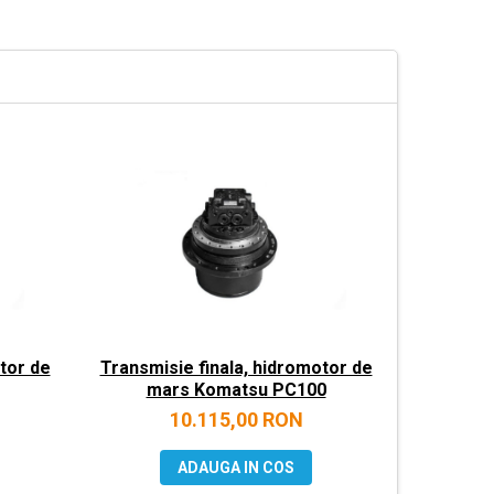
tor de
Transmisie finala, hidromotor de
Transmis
mars Komatsu PC100
ma
10.115,00 RON
ADAUGA IN COS