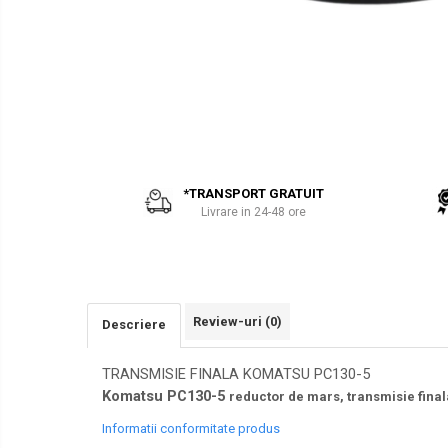
PARBRIZE
AIRMANN
SI
ATLAS
GEAMURI
SASIU-
CAROSERIE
DAEWOO
Piese
DOOSAN
Bobcat
EUROCOMACH
FAI
*TRANSPORT GRATUIT
FERMEC
Livrare in 24-48 ore
FIAT HITACHI
GEHL
HANIX
HINOWA
Review-uri
(0)
Descriere
HITACHI
TRANSMISIE FINALA KOMATSU PC130-5
HYUNDAI
Komatsu PC130-5
reductor de mars, transmisie final
IHI
Informatii conformitate produs
KOBELCO