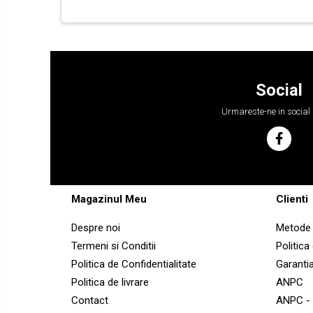
YANMAR
BOBCAT
CASE
CATERPILLAR
Social
DAEWOO
Urmareste-ne in social
DOOSAN
FIAT HITACHI
GEHL
HANIX
Magazinul Meu
Clienti
HINOWA
HITACHI
Despre noi
Metode 
Termeni si Conditii
Politica
HYUNDAI
Politica de Confidentialitate
Garanti
IHI
Politica de livrare
ANPC
JCB
Contact
ANPC -
KOBELCO