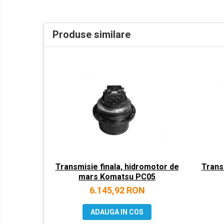
LIBRA
MESSERSI
Produse similare
NEUSON
NEW HOLLAND
ORENSTEIN & KOPPEL
PEL JOB
SCHAEFF
SUMITOMO
SUNWARD
TAKEUCHI
Transmisie finala, hidromotor de
Trans
TEREX
mars Komatsu PC05
VERMEER
6.145,92 RON
VOLVO
ADAUGA IN COS
ZEPPELIN